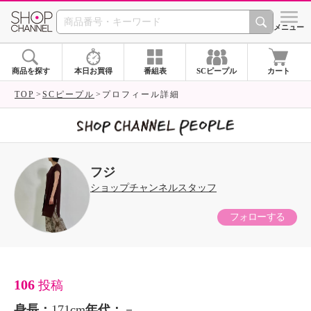
SHOP CHANNEL 
メニュー
商品を探す
本日お買得
番組表
SCピープル
カート
TOP
SCピープル
プロフィール詳細
フジ
ショップチャンネルスタッフ
フォローする
106
投稿
身長：
171cm
年代：
－