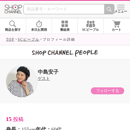
SHOP CHANNEL 
メニュー
商品を探す
本日お買得
番組表
SCピープル
カート
TOP
SCピープル
プロフィール詳細
中島安子
ゲスト
フォローする
15
投稿
身長：
155cm
年代：
60代