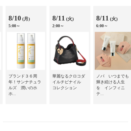
8/10
8/11
8/11
(月)
(火)
(火)
5:00～
2:00～
6:00～
ブランド３６周
華麗なるクロコダ
ノパ いつまでも
年！サンナチュラ
イルチビナイル
輝き続ける人生
ルズ 潤いのホ
コレクション
を インフィニ
ホ...
テ...