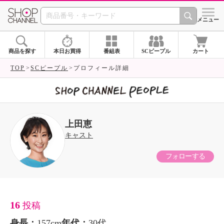
SHOP CHANNEL 
メニュー
商品を探す
本日お買得
番組表
SCピープル
カート
TOP
SCピープル
プロフィール詳細
上田恵
キャスト
フォローする
16
投稿
身長：
157cm
年代：
30代