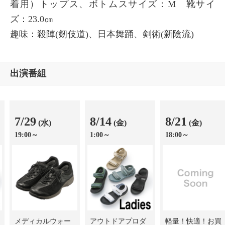
着用）トップス、ボトムスサイズ：M 靴サイ
ズ：23.0㎝
趣味：殺陣(剱伎道)、日本舞踊、剣術(新陰流)
出演番組
7/29
8/14
8/21
(水)
(金)
(金)
19:00～
1:00～
18:00～
メディカルウォー
アウトドアプロダ
軽量！快適！お買