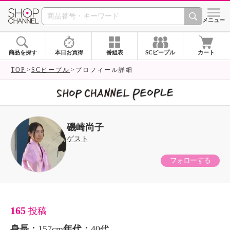
SHOP CHANNEL 
メニュー
商品を探す
本日お買得
番組表
SCピープル
カート
TOP
SCピープル
プロフィール詳細
磯崎尚子
ゲスト
フォローする
165
投稿
身長：
157cm
年代：
40代