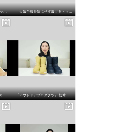
快歩主義 メンズメッシュスリッポンシューズ商品 説明
『天気予報を気にせず履けるトップドライ』ベルト付きショートブーツの商品紹介とサイズについてです
快歩主義 あしスッとシューズ 商品説明
『アウトドアプロダクツ』 防水厚底ウィンターブーツのサイズについてです