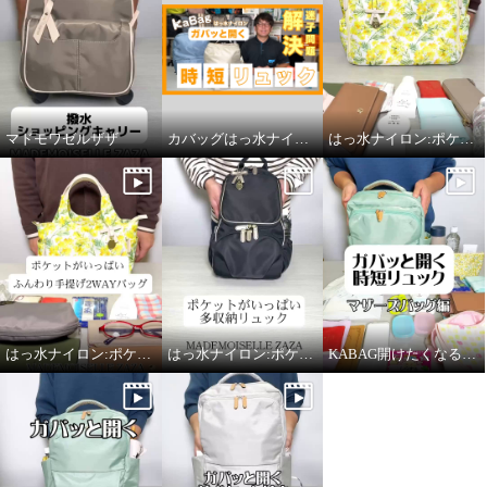
マドモワゼルザザ
カバッグはっ水ナイロン。ガバッと開く時短リュック「ミニ」
はっ水ナイロン:ポケットがいっぱいWファスナースッキリトートバッグ
はっ水ナイロン:ポケットがいっぱいWファスナーふんわり手提げ2WAYバッグ
はっ水ナイロン:ポケットがいっぱい多収納ポケットリュック
KABAG開けたくなるリュック[ミニ]