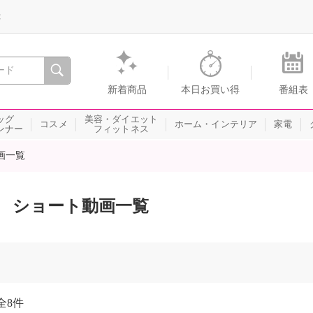
録
、瞬間を。通販・テレビショッピングのショップチャンネル
新着商品
本日お買い得
番組表
ッグ
美容・ダイエット
コスメ
ホーム・インテリア
家電
ンナー
フィットネス
画一覧
ショート動画一覧
全
8件