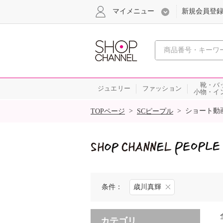
マイメニュー
新規会員登
心おどる
靴・バ
ジュエリー
ファッション
小物・イ
SALE
>
>
ショート動
TOPページ
SCピープル
条件：
歳川真輝
カテゴリ