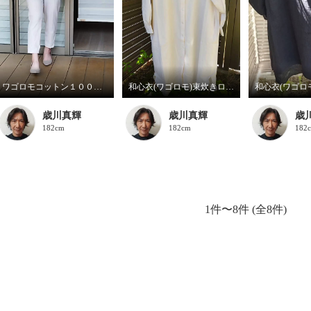
ワゴロモコットン１００%ダンガリーシャツ
和心衣(ワゴロモ)東炊きローンワンピース
歳川真輝
歳川真輝
歳
182cm
182cm
182
1件〜8件 (全8件)