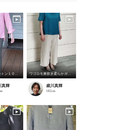
わごろも コットン１００%ダンガリーシャツ
ワゴロモ東炊き柔らかガーゼプルオーバー ワゴロモ東炊きリネンリラックスパンツ
川真輝
歳川真輝
cm
182cm