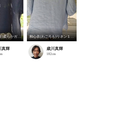
和心衣(ワゴロモ)柔らかガーゼ
和心衣(わごろも)リネン１００%チュニック
川真輝
歳川真輝
cm
182cm