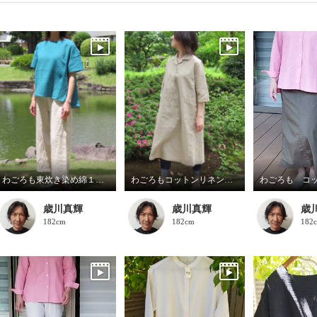
わごろも東炊き染め綿１００%柔らかガーゼプルオーバー、わごろも東炊き染めリネン１００%リラックスパンツ
わごろもコットンリネンダンガリーワンピース
歳川真輝
歳川真輝
歳
182cm
182cm
182