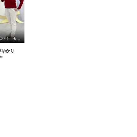
S / Mサイズ着比べ！ モカサンジュンコシマダ
津ゆかり
cm