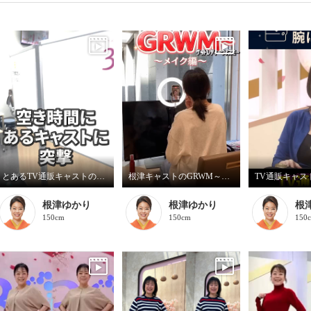
とあるTV通販キャストの髪型
根津キャストのGRWM～バブルファンデ紹介します！
根津ゆかり
根津ゆかり
根
150cm
150cm
150