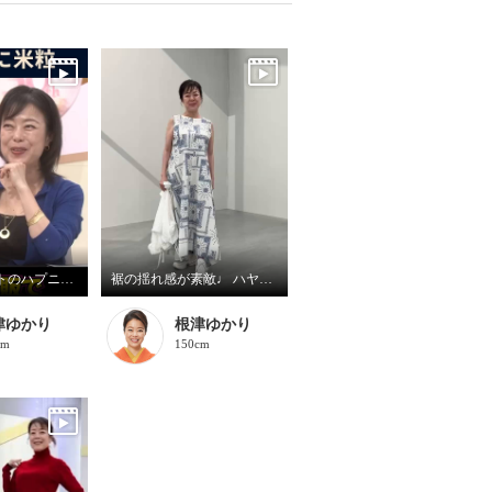
TV通販キャストのハプニング！ ジュエリー販売中に腕に米粒！？
裾の揺れ感が素敵♩ ハヤマブリーズ ワンピース
津ゆかり
根津ゆかり
cm
150cm