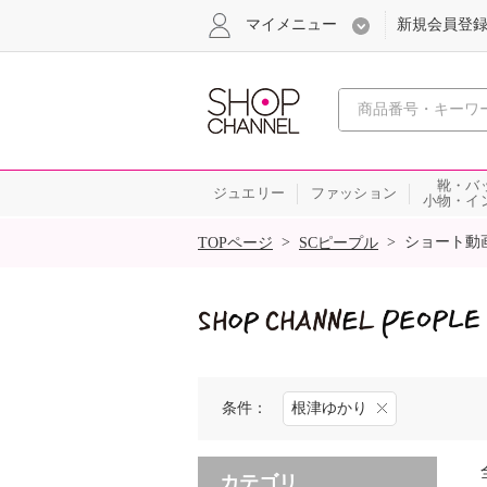
マイメニュー
新規会員登
心おどる
靴・バ
ジュエリー
ファッション
小物・イ
SALE
>
>
ショート動
TOPページ
SCピープル
条件：
根津ゆかり
カテゴリ