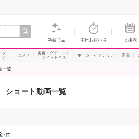
録
、瞬間を。通販・テレビショッピングのショップチャンネル
新着商品
本日お買い得
番組表
ッグ
美容・ダイエット
コスメ
ホーム・インテリア
家電
ンナー
フィットネス
画一覧
ショート動画一覧
全
7件