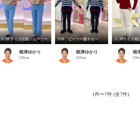
S / M サイズ比較 ピーツー
S/M ピーツー履き比べ
根津ゆかり
根津ゆかり
根
150cm
150cm
150
1件〜7件 (全7件)