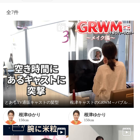
全
7件
とあるTV通販キャストの髪型
根津キャストのGRWM～バブルファンデ紹介します！
根津ゆかり
根津ゆかり
150cm
150cm