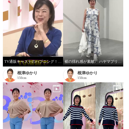
TV通販キャストのハプニング！ ジュエリー販売中に腕に米粒！？
裾の揺れ感が素敵♩ ハヤマブリーズ ワンピース
根津ゆかり
根津ゆかり
150cm
150cm