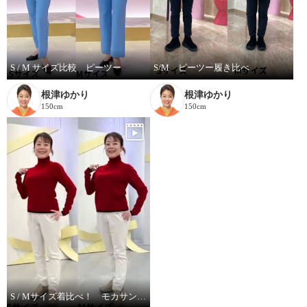
S / M サイズ比較 ピーツー
S/M ピーツー履き比べ
根津ゆかり
根津ゆかり
150cm
150cm
S / Mサイズ着比べ！ モカサンジュンコシマダ