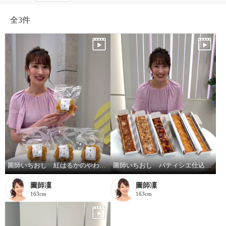
全
3件
圖師いちおし 紅はるかのやわらか干し芋
圖師いちおし パティシエ仕込み！本格タルト4ヶ月頒布会
圖師凜
圖師凜
163cm
163cm