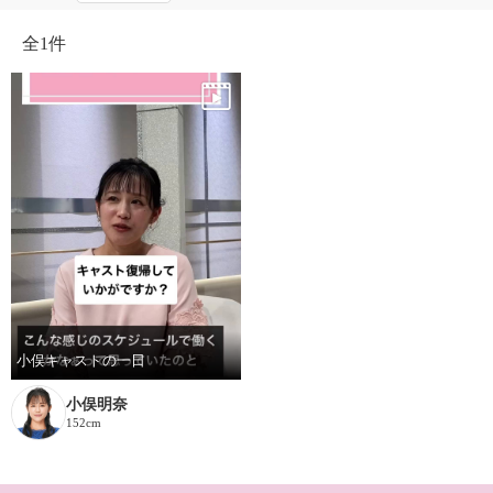
全
1件
小俣キャストの一日
小俣明奈
152cm