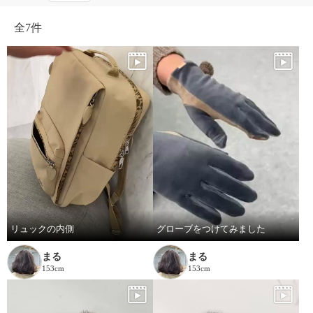
全
7件
リュックの内側
グローブをつけてみました
まる
まる
153cm
153cm