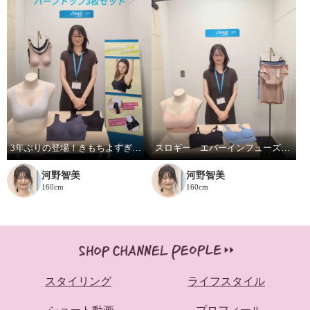
3年ぶりの登場！きもちよすぎー!スロギー！
スロギー エバーインフューズド成型シリーズ
河野智美
河野智美
160cm
160cm
スタイリング
ライフスタイル