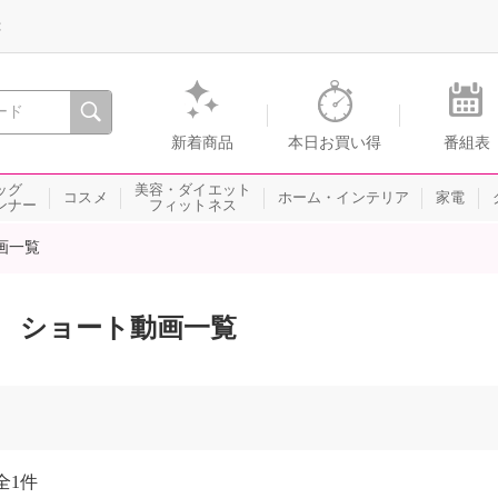
録
、瞬間を。通販・テレビショッピングのショップチャンネル
新着商品
本日お買い得
番組表
ッグ
美容・ダイエット
コスメ
ホーム・インテリア
家電
ンナー
フィットネス
画一覧
ショート動画一覧
全
1件