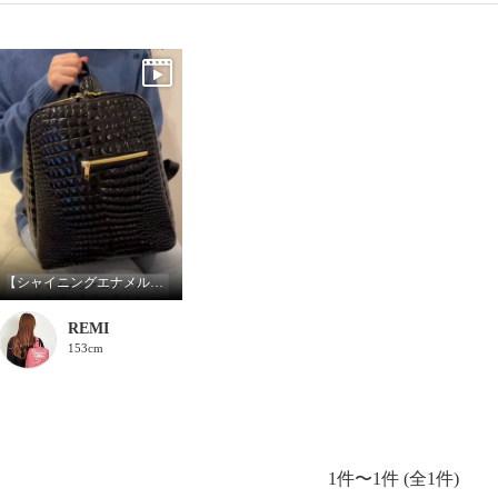
【シャイニングエナメルレザー バックパックミニ】仕様紹介
REMI
153cm
1件〜1件 (全1件)