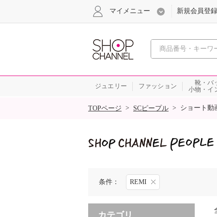
マイメニュー
新規会員登
心おどる
靴・バ
ジュエリー
ファッション
小物・イ
SALE
>
>
ショート動
TOPページ
SCピープル
条件：
REMI
カテゴリ