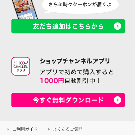
ご利用ガイド
よくあるご質問