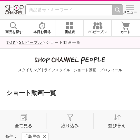
SHOP CHANNEL 
メニュー
商品を探す
本日お買得
番組表
SCピープル
カート
TOP
SCピープル
ショート動画一覧
スタイリング
ライフスタイル
ショート動画
プロフィール
ショート動画一覧
全て見る
絞り込み
並び替え
条件：
千島里奈