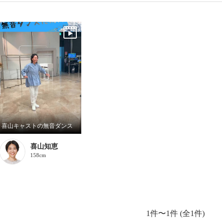
喜山キャストの無音ダンス
喜山知恵
158cm
1件〜1件 (全1件)