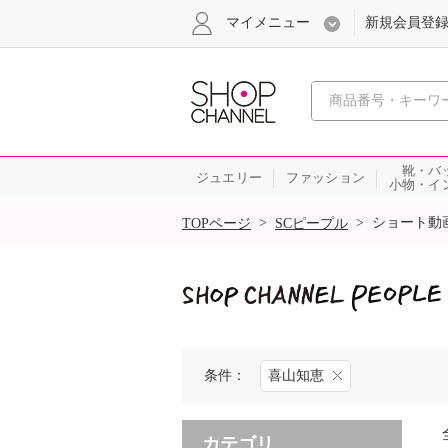
マイメニュー
新規会員登
心おどる
靴・バ
ジュエリー
ファッション
小物・イ
SALE
>
>
ショート動
TOPページ
SCピープル
条件：
喜山知恵
カテゴリ