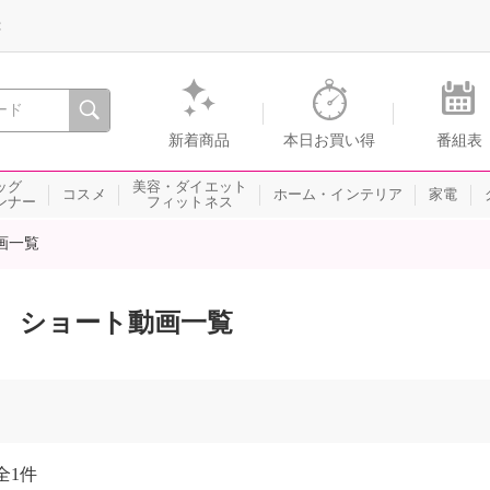
録
、瞬間を。通販・テレビショッピングのショップチャンネル
新着商品
本日お買い得
番組表
ッグ
美容・ダイエット
コスメ
ホーム・インテリア
家電
ンナー
フィットネス
画一覧
ショート動画一覧
全
1件