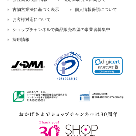
古物営業法に基づく表示
個人情報保護について
お客様対応について
ショップチャンネルで商品販売希望の事業者募集中
採用情報