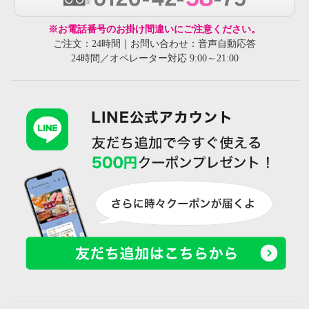
※お電話番号のお掛け間違いにご注意ください。
ご注文：24時間｜お問い合わせ：音声自動応答
24時間／オペレーター対応 9:00～21:00