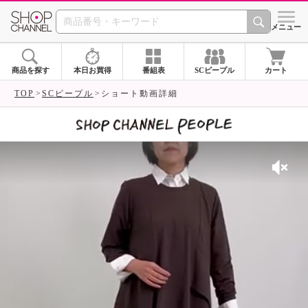
SHOP CHANNEL 
メニュー
商品を探す
本日お買得
番組表
SCピープル
カート
TOP
SCピープル
ショート動画詳細