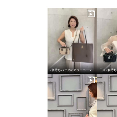
2個持ちバッグのカラーコーデ
王道2個持