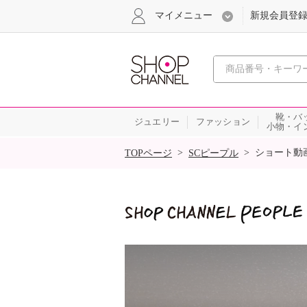
マイメニュー
新規会員登
心おどる
靴・バ
ジュエリー
ファッション
小物・イ
SALE
>
>
ショート動
TOPページ
SCピープル