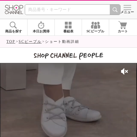
SHOP CHANNEL 
メニュー
商品を探す
本日お買得
番組表
SCピープル
カート
TOP
SCピープル
ショート動画詳細