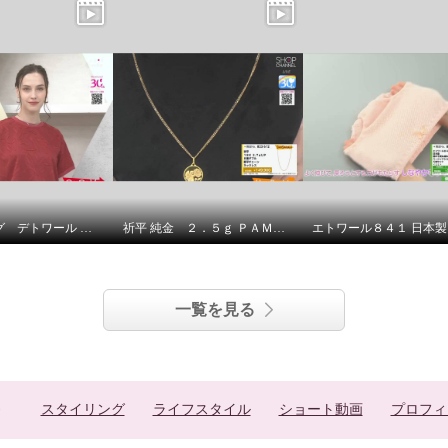
ラ ヴァーグ デトワール さりげなく決まる デイリーにもお出かけにも カットジャガード 上品プルオーバー
祈平 純金 ２．５ｇ ＰＡＭＰ社製 バラの妖精 リバーシブルコイン ペンダントトップ
一覧を見る
スタイリング
ライフスタイル
ショート動画
プロフィ