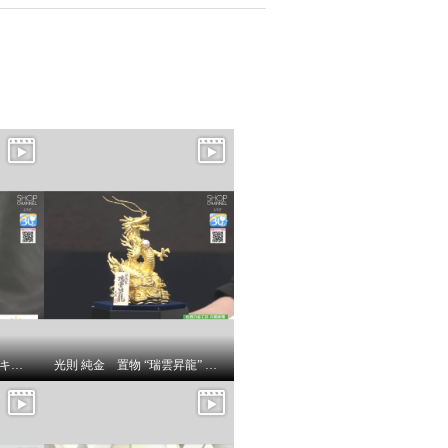
アムーアンフィニ ラムスキンキルティング ボディバッグ
光則 純金 置物 “瑞雲昇龍” ＜５５ｇ＞