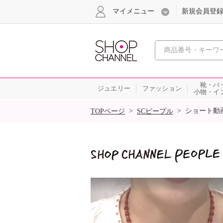
マイメニュー
新規会員登
心おどる
靴・バ
ジュエリー
ファッション
小物・イ
SALE
>
>
ショート動
TOPページ
SCピープル