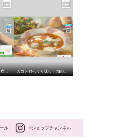
エトワール８４１ 日本製 鹿の子調丸編み ベーシックショーツ ５枚セット ＜Ｍ・Ｌ＞
カゴメ ゆっくり味わう 畑のごほうび １３のおいしさが いっぱい詰まった 具だくさんスープ
#ショップチャンネル
ール