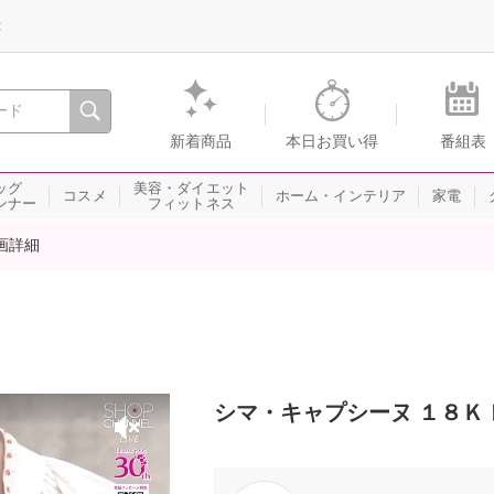
録
、瞬間を。通販・テレビショッピングのショップチャンネル
新着商品
本日お買い得
番組表
ッグ
美容・ダイエット
コスメ
ホーム・インテリア
家電
ンナー
フィットネス
画詳細
シマ・キャプシーヌ １８Ｋ