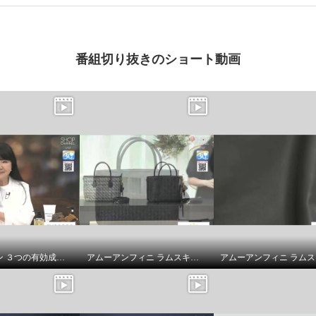
番組切り抜きのショート動画
スヴェンソン ３つの有効成分配合 育毛、薄毛、脱毛の予防！ ザ・チャーガ薬用育毛剤 ２本スペシャルセット
アムーアンフィニ ラムスキンメッシュ ２ウェイトートバッグ