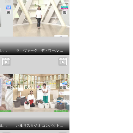
ラ ヴァーグ デトワール 襟開きの変化が 雰囲気を変える リラックス裏毛ワンピース
ラ ヴァーグ デトワール 袖口ターンバック ソフトコットン混天竺 メッセージプリント リラックスＴシャツ
ｎｉｓｈｉｋａｗａ オールコットン 抗菌 リバーシブル やわらか水洗い敷きパッド ＜シングル＞
ハルサスタジオ コンパクトに収納できる 折りたためる ランドリーバスケット ２個セット