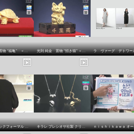
光則 純金 置物 “福亀” ＜３ｇ＞
光則 純金 置物 “招き猫” ＜５ｇ＞
ニュイ ブラックフォーマル 洗濯機で洗える！ シフォンブラウス
キラレ プレシオサ社製 クリスタルガラス トリプルロンデル ミラープレスペンダント＆ 片側用ツイストイヤーカフ キラキラ欲張りセット