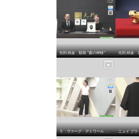
光則 純金 額装 “森の神様”
ラ ヴァーグ デトワール はくだけで今どき風 楽なウエストゴムで センターラインありの ２タックバレルパンツ