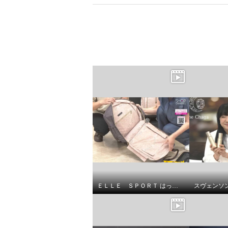
×
商品紹介
ＥＬＬＥ ＳＰＯＲＴ はっ水 取り外してリュックになる キューブ柄 キャリーカート