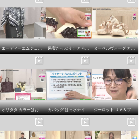
エーディーエムジェイ スパニッシュカーフレザー アールデコ ＆ステラモティーフ ショルダーバッグ
果実たっぷり！ とろりなめらか食感の ブルーベリージャム （プレザーブスタイル）
ヌーベルヴォーグ カラーはお任せ！ ブランド１５周年企画 リュクスライン ＆リラックス お楽しみ２足セット
オリタタ カラーはお任せ！ 牛革クロコダイル型押し バッグ＆ウォレット ２点セット
カバッグ はっ水ナイロン １つで２役！ リュックにもなる ボディーバッグ
ジーロット ＵＶ＆ブルー光線カット リーディンググラス ＜既成老眼鏡＞