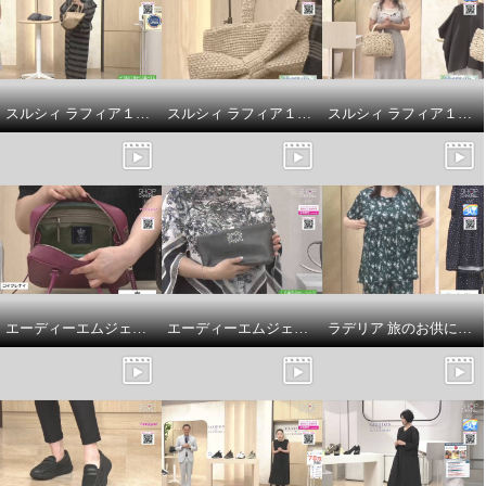
スルシィ ラフィア１００％ キトゥンバッグ
スルシィ ラフィア１００％ リボンバッグ
スルシィ ラフィア１００％ ホバナバッグ
デイズ ウィズ ウィリアムモリ
デイズ ウィズ ウィリアムモリ
ス 鳥柄 透かし編カーディガン
ス 鳥柄 透かし編カーディガン
グレー
Ｍ〜Ｌ
ベージュ
Ｍ〜Ｌ
エーディーエムジェイ 牛革シュリンク型押し アールデコモティーフ ボストンバッグ ＜２５ｃｍ＞
エーディーエムジェイ イタリアンラムレザー ２ウェイショルダーバッグ
ラデリア 旅のお供に！ 動きらくらく ストレッチ入り天竺 巾着付 ルームウェア上下セット
¥0
¥0