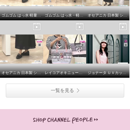
ゴムゴム はっ水 軽量厚底 スニーカーローファー
ゴムゴム はっ水・軽量 脱ぎ履き超楽ちん きれいめスリッポン
オセアニカ 日本製 シープレザー トゥキャップ風 美しいシルエットの 厚底ヒールパンプス
オセアニカ 日本製 シープレザー 厚底チェーンローファー
レイコアオキニューヨーク マルチウェイで使える！ 両面イラスト トートバッグと インナークラッチバッグ ２点セット
ジョナータ ＵＶカット 美しい大人シルエット！ 洗えるバケットハット
一覧を見る