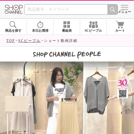
SHOP CHANNEL 
メニュー
商品を探す
本日お買得
番組表
SCピープル
カート
TOP
SCピープル
ショート動画詳細