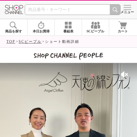
SHOP CHANNEL 
メニュー
商品を探す
本日お買得
番組表
SCピープル
カート
TOP
SCピープル
ショート動画詳細