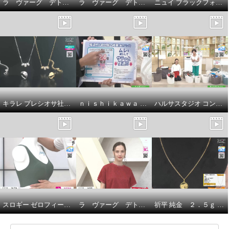
ラ ヴァーグ デトワール 袖口ターンバック ソフトコットン混天竺 メッセージプリント リラックスＴシャツ
ラ ヴァーグ デトワール はくだけで今どき風 楽なウエストゴムで センターラインありの ２タックバレルパンツ
ニュイ ブラックフォーマル 洗濯機で洗える！ シフォンブラウス
キラレ プレシオサ社製 クリスタルガラス トリプルロンデル ミラープレスペンダント＆ 片側用ツイストイヤーカフ キラキラ欲張りセット
ｎｉｓｈｉｋａｗａ オールコットン 抗菌 リバーシブル やわらか水洗い敷きパッド ＜シングル＞
ハルサスタジオ コンパクトに収納できる 折りたためる ランドリーバスケット ２個セット
スロギー ゼロフィール エブリデイ ハーフトップブラ ３枚セット
ラ ヴァーグ デトワール さりげなく決まる デイリーにもお出かけにも カットジャガード 上品プルオーバー
祈平 純金 ２．５ｇ ＰＡＭＰ社製 バラの妖精 リバーシブルコイン ペンダントトップ