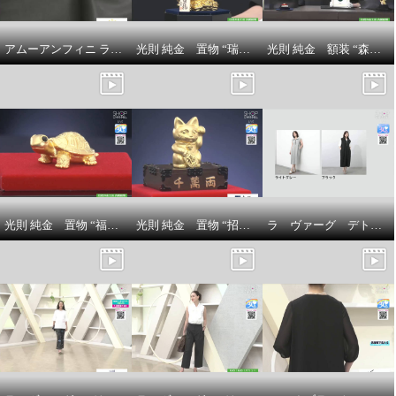
アムーアンフィニ ラムスキンキルティング ボディバッグ
光則 純金 置物 “瑞雲昇龍” ＜５５ｇ＞
光則 純金 額装 “森の神様”
光則 純金 置物 “福亀” ＜３ｇ＞
光則 純金 置物 “招き猫” ＜５ｇ＞
ラ ヴァーグ デトワール 襟開きの変化が 雰囲気を変える リラックス裏毛ワンピース
花畑牧場 こだわりの ナチュラル
チーズ ４ヶ月頒布会
¥0