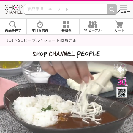
SHOP CHANNEL 
メニュー
商品を探す
本日お買得
番組表
SCピープル
カート
TOP
SCピープル
ショート動画詳細