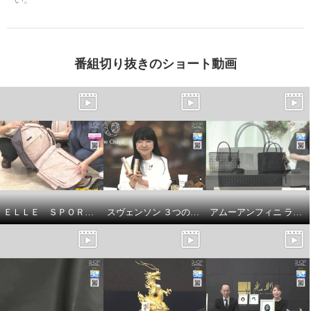
番組切り抜きのショート動画
ＥＬＬＥ ＳＰＯＲＴ はっ水 取り外してリュックになる キューブ柄 キャリーカート
スヴェンソン ３つの有効成分配合 育毛、薄毛、脱毛の予防！ ザ・チャーガ薬用育毛剤 ２本スペシャルセット
アムーアンフィニ ラムスキンメッシュ ２ウェイトートバッグ