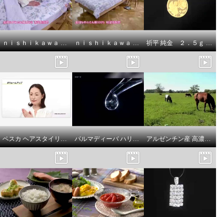
ｎｉｓｈｉｋａｗａ オールコットン 抗菌 リバーシブル やわらか水洗い敷きパッド ＜シングル＞ ＜セミダブル＞ ＜ダブル＞
ｎｉｓｈｉｋａｗａ オールコットン 抗菌 リバーシブル やわらか水洗い キルトケット ＜シングル＞
祈平 純金 ２．５ｇ ＰＡＭＰ社製 バラの妖精 リバーシブルコイン ペンダントトップ
ペスカ ヘアスタイリングにも スキンケアにも使える！ クリア スタイリング ジェル－ＥＸ ２本増量セット
パルマディーバ ハリツヤ潤い 衝撃の集中ケア美容液！ Ｎｏ１１８ ２．６本分増量特別セット
アルゼンチン産 高濃度馬プラセンタエキス １００％使用！ 美容ドリンク “馬プラセンタ１００００ ハクプレミアム” ３箱セット
デュクス ２６段階の風量調整で
デュクス ２６段階の風量調整で
心地よい風を届ける ウィスパー
心地よい風を届ける ウィスパー
ソット リビングファン
ソット リビングファン
グレー
ホワイト