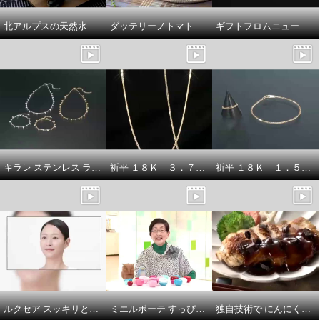
¥0
¥0
北アルプスの天然水仕立て ふんわりごはん 富山県入善町のこしひかり
ダッテリーノトマトの トマトジュース漬け
ギフトフロムニューヨーク プラチナ９００ モアサナイト ドレープデザイン ペンダントトップ
キラレ ステンレス ラウンドチャーム トゥインクルシャワー ブレスレット／ネックレス
祈平 １８Ｋ ３．７ｇＵＰ ８面ダブル 喜平チェーン ネックレス／５．５ｇＵＰ ８面ダブル 喜平チェーン ロングネックレス
祈平 １８Ｋ １．５ｇＵＰ ８面ダブル 喜平チェーン ブレスレット／８面ダブル 喜平チェーン リング
ルクセア スッキリと引き締まった 若々しい目元を目指す！ ハンズフリーで使える 目元専用美顔器 ルクセア ミューサー 目元シート６０枚付セット
ミエルボーテ すっぴんツヤめき！美白肌 デイタイム スキンケアペースト ＜バニラ＞ ２個増量セット
独自技術で にんにくを熟成発酵！ “ちかっぱうまい 黒にんにく” ６袋セット