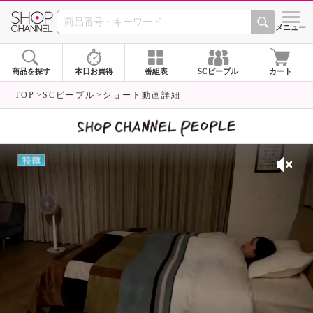
SHOP CHANNEL 
メニュー
商品を探す
本日お買得
番組表
SCピープル
カート
TOP
SCピープル
ショート動画詳細