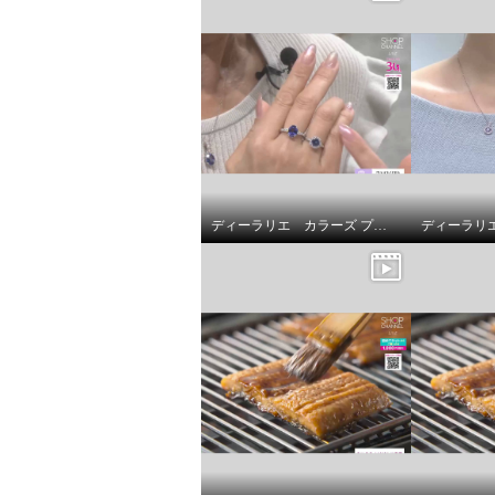
ディーラリエ カラーズ プラチナ９５０ タンザナイト＆ ダイヤモンド ディーエラスティック リング／ペンダントトップ