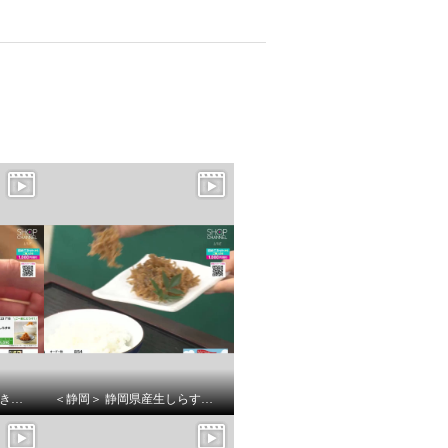
＜長野＞信州小川村 おやき３種セット （野沢菜、あずき、なす）
＜静岡＞ 静岡県産生しらすの 生姜くぎ煮