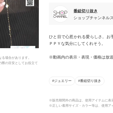
番組切り抜き
ショップチャンネル
ひと目で心惹かれる愛らしさ。お
ＰＰＹな気分にしてくれそう。
※動画内の表示・表現・価格は放
なる場合があります。
の際の目安としてお役立て
ジュエリー
番組切り抜き
※販売期間外の商品は、使用アイテムに表
※正しい着用サイズ・カラー等は、使用ア