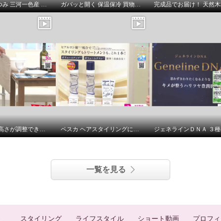
＜愛知＞あつみ 三河一色産 うなぎのふっくら蒲焼き
ガバッと開く 保温保冷 買物らくらくリュック プレミアム
天板角度＆ 高さが調整できる マルチテーブル
ペスカ ヘアスタイリングにも スキンケアにも使える！ クリア スタイリング ジェル－ＥＸ ２本増量セット
一覧を見る
スタイリング
ライフスタイル
ショート動画
プロフィ