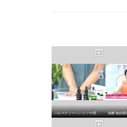
×
商品紹介
パルマディーバ ハリツヤ潤い 衝撃の集中ケア美容液！ Ｎｏ１１８ ２．６本分増量特別セット