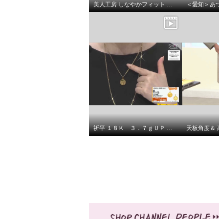
美人工房 しなやかフィット ショーツ５枚セット
エクラプリュス １８Ｋ ダイヤ
モンドパヴェ スマイル フレキ
シブルリング
¥0
祈平 １８Ｋ ３．７ｇＵＰ ８面ダブル 喜平チェーン ネックレス