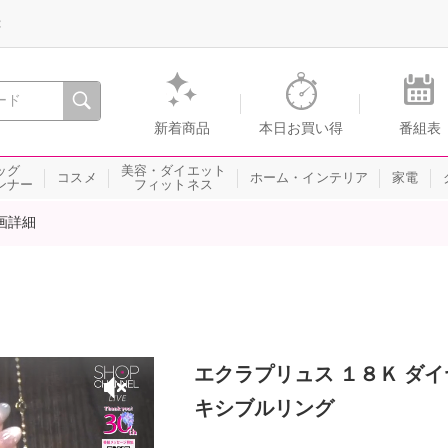
録
、瞬間を。通販・テレビショッピングのショップチャンネル
新着商品
本日お買い得
番組表
ッグ
美容・ダイエット
コスメ
ホーム・インテリア
家電
ンナー
フィットネス
画詳細
エクラプリュス １８Ｋ ダイ
キシブルリング