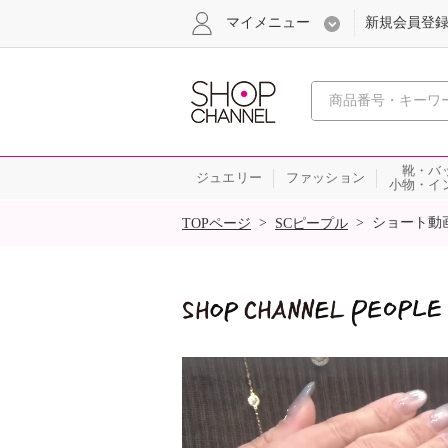
マイメニュー
新規会員登
心おどる
靴・バ
ジュエリー
ファッション
小物・イ
SALE
>
>
ショート動
TOPページ
SCピープル