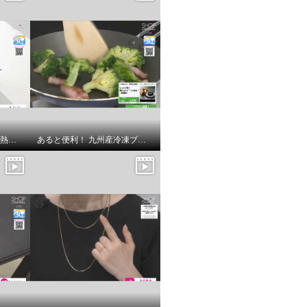
エスタ “ｋｏｗａｚａ” 遮熱・一級遮光 パッと開いてサッと収納！ 感動折たたみガイド 晴雨兼用傘
あると便利！ 九州産冷凍ブロッコリー