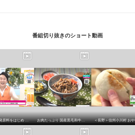
番組切り抜きのショート動画
熟酵 独自開発原料をはじめ ２２０種類の美容成分配合 ハリツヤケア＆保湿！ 新ビタミックス ローションＤＸ デビュー３本セット
お肉たっぷり 国産黒毛和牛の こだわり牛丼