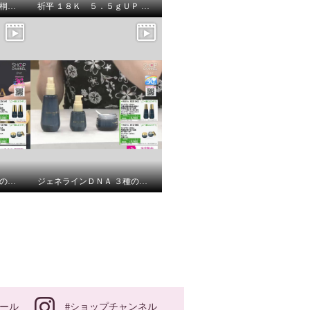
完成品でお届け！ 天然木桐材使用 マルチに活躍する 折りたたみ便利机 ＳＤＸ－６００／ミニ ＳＤＸ－４５０
祈平 １８Ｋ ５．５ｇＵＰ ８面ダブル 喜平チェーン ロングネックレス
ジェネラインＤＮＡ ３種の核酸由来成分配合！ 角質層の隅々まで浸透 ハリツヤ潤いキメ肌へ導く ジェネラインＤＮＡミスト デビュー２本セット
ジェネラインＤＮＡ ３種の核酸由来 保湿成分を厳選配合 角質層の隅々まで浸透 ジェネラインＤＮＡセラム ２本セット
#ショップチャンネル
ール