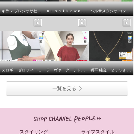
キラレ プレシオサ社製 クリスタルガラス トリプルロンデル ミラープレスペンダント＆ 片側用ツイストイヤーカフ キラキラ欲張りセット
ｎｉｓｈｉｋａｗａ オールコットン 抗菌 リバーシブル やわらか水洗い敷きパッド ＜シングル＞
ハルサスタジオ コンパクトに収納できる 折りたためる ランドリーバスケット ２個セット
スロギー ゼロフィール エブリデイ ハーフトップブラ ３枚セット
ラ ヴァーグ デトワール さりげなく決まる デイリーにもお出かけにも カットジャガード 上品プルオーバー
祈平 純金 ２．５ｇ ＰＡＭＰ社製 バラの妖精 リバーシブルコイン ペンダントトップ
一覧を見る
スタイリング
ライフスタイル