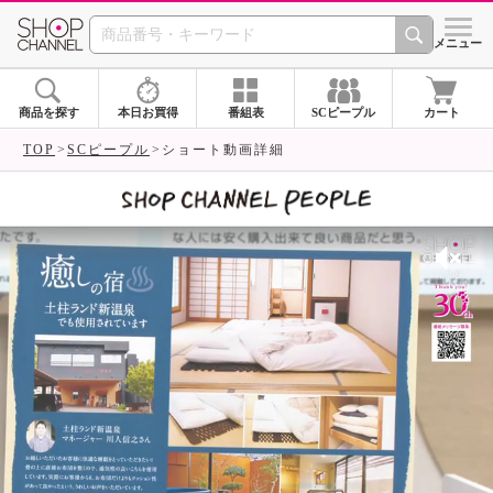
SHOP CHANNEL 
メニュー
商品を探す
本日お買得
番組表
SCピープル
カート
TOP
SCピープル
ショート動画詳細