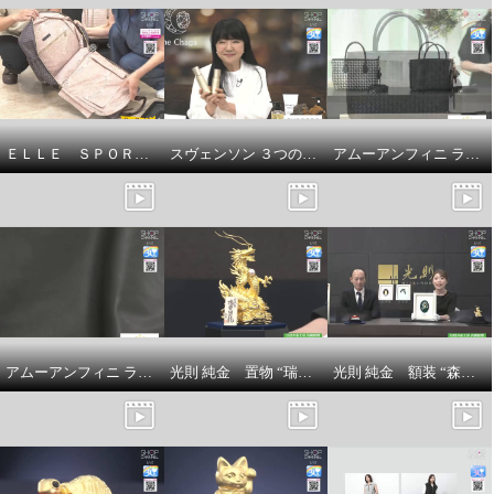
ＥＬＬＥ ＳＰＯＲＴ はっ水 取り外してリュックになる キューブ柄 キャリーカート
スヴェンソン ３つの有効成分配合 育毛、薄毛、脱毛の予防！ ザ・チャーガ薬用育毛剤 ２本スペシャルセット
アムーアンフィニ ラムスキンメッシュ ２ウェイトートバッグ
アムーアンフィニ ラムスキンキルティング ボディバッグ
光則 純金 置物 “瑞雲昇龍” ＜５５ｇ＞
光則 純金 額装 “森の神様”
紀州備長炭繊維（Ｒ）使用 すの
こ型吸湿マット エアジョブ
（Ｒ）マックス
¥0