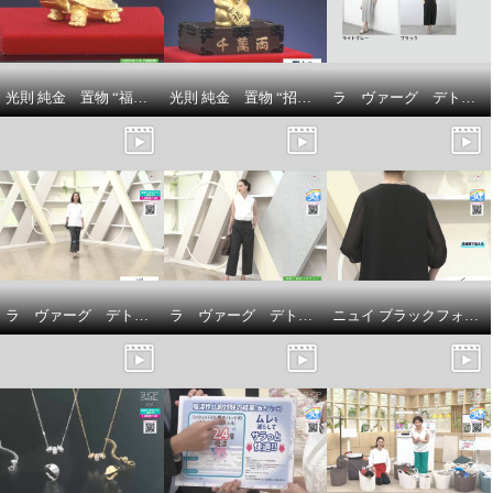
光則 純金 置物 “福亀” ＜３ｇ＞
光則 純金 置物 “招き猫” ＜５ｇ＞
ラ ヴァーグ デトワール 襟開きの変化が 雰囲気を変える リラックス裏毛ワンピース
ラ ヴァーグ デトワール 袖口ターンバック ソフトコットン混天竺 メッセージプリント リラックスＴシャツ
ラ ヴァーグ デトワール はくだけで今どき風 楽なウエストゴムで センターラインありの ２タックバレルパンツ
ニュイ ブラックフォーマル 洗濯機で洗える！ シフォンブラウス