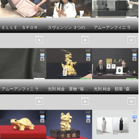
卑弥呼 レザー センタージップ プ
卑弥呼 レザー センタージップ プ
ラットフォームサンダル
ラットフォームサンダル
グレーコンビ
２３．５ｃｍ
ブラック
２３．５ｃｍ
¥0
¥0
ＥＬＬＥ ＳＰＯＲＴ はっ水 取り外してリュックになる キューブ柄 キャリーカート
スヴェンソン ３つの有効成分配合 育毛、薄毛、脱毛の予防！ ザ・チャーガ薬用育毛剤 ２本スペシャルセット
アムーアンフィニ ラムスキンメッシュ ２ウェイトートバッグ
アムーアンフィニ ラムスキンキルティング ボディバッグ
光則 純金 置物 “瑞雲昇龍” ＜５５ｇ＞
光則 純金 額装 “森の神様”