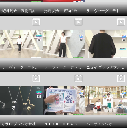
光則 純金 置物 “福亀” ＜３ｇ＞
光則 純金 置物 “招き猫” ＜５ｇ＞
ラ ヴァーグ デトワール 襟開きの変化が 雰囲気を変える リラックス裏毛ワンピース
ラ ヴァーグ デトワール 袖口ターンバック ソフトコットン混天竺 メッセージプリント リラックスＴシャツ
ラ ヴァーグ デトワール はくだけで今どき風 楽なウエストゴムで センターラインありの ２タックバレルパンツ
ニュイ ブラックフォーマル 洗濯機で洗える！ シフォンブラウス
キラレ プレシオサ社製 クリスタルガラス トリプルロンデル ミラープレスペンダント＆ 片側用ツイストイヤーカフ キラキラ欲張りセット
ｎｉｓｈｉｋａｗａ オールコットン 抗菌 リバーシブル やわらか水洗い敷きパッド ＜シングル＞
ハルサスタジオ コンパクトに収納できる 折りたためる ランドリーバスケット ２個セット