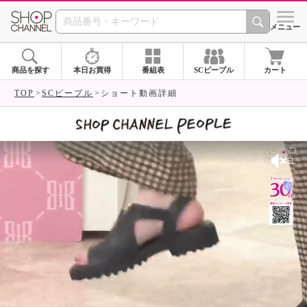
SHOP CHANNEL 
メニュー
商品を探す
本日お買得
番組表
SCピープル
カート
TOP
SCピープル
ショート動画詳細