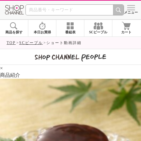
SHOP CHANNEL 
メニュー
商品を探す
本日お買得
番組表
SCピープル
カート
TOP
SCピープル
ショート動画詳細
×
商品紹介