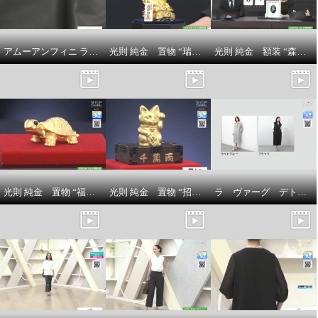
アムーアンフィニ ラムスキンキルティング ボディバッグ
光則 純金 置物 “瑞雲昇龍” ＜５５ｇ＞
光則 純金 額装 “森の神様”
光則 純金 置物 “福亀” ＜３ｇ＞
光則 純金 置物 “招き猫” ＜５ｇ＞
ラ ヴァーグ デトワール 襟開きの変化が 雰囲気を変える リラックス裏毛ワンピース