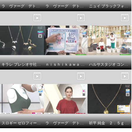
ラ ヴァーグ デトワール 袖口ターンバック ソフトコットン混天竺 メッセージプリント リラックスＴシャツ
ラ ヴァーグ デトワール はくだけで今どき風 楽なウエストゴムで センターラインありの ２タックバレルパンツ
ニュイ ブラックフォーマル 洗濯機で洗える！ シフォンブラウス
キラレ プレシオサ社製 クリスタルガラス トリプルロンデル ミラープレスペンダント＆ 片側用ツイストイヤーカフ キラキラ欲張りセット
ｎｉｓｈｉｋａｗａ オールコットン 抗菌 リバーシブル やわらか水洗い敷きパッド ＜シングル＞
ハルサスタジオ コンパクトに収納できる 折りたためる ランドリーバスケット ２個セット
スロギー ゼロフィール エブリデイ ハーフトップブラ ３枚セット
ラ ヴァーグ デトワール さりげなく決まる デイリーにもお出かけにも カットジャガード 上品プルオーバー
祈平 純金 ２．５ｇ ＰＡＭＰ社製 バラの妖精 リバーシブルコイン ペンダントトップ