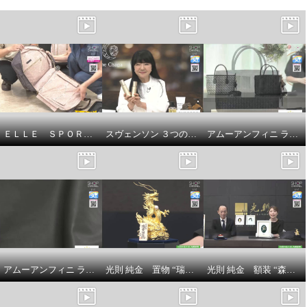
ＥＬＬＥ ＳＰＯＲＴ はっ水 取り外してリュックになる キューブ柄 キャリーカート
スヴェンソン ３つの有効成分配合 育毛、薄毛、脱毛の予防！ ザ・チャーガ薬用育毛剤 ２本スペシャルセット
アムーアンフィニ ラムスキンメッシュ ２ウェイトートバッグ
スマスリフト ６０秒のメイクメ
ソッド！ なめらか美肌を演出 １
アムーアンフィニ ラムスキンキルティング ボディバッグ
光則 純金 置物 “瑞雲昇龍” ＜５５ｇ＞
光則 純金 額装 “森の神様”
品８役美容液ファンデ ウルセラ
タンリフト２本＆ 専用スポンジ