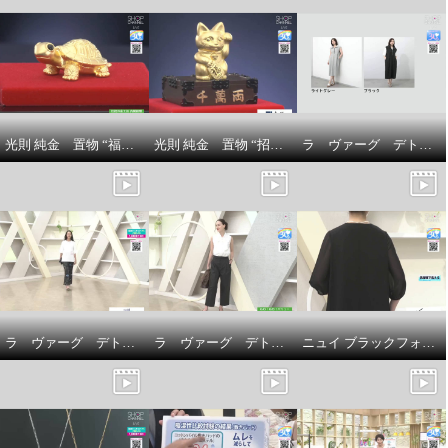
特別セット
¥0
光則 純金 置物 “福亀” ＜３ｇ＞
光則 純金 置物 “招き猫” ＜５ｇ＞
ラ ヴァーグ デトワール 襟開きの変化が 雰囲気を変える リラックス裏毛ワンピース
ラ ヴァーグ デトワール 袖口ターンバック ソフトコットン混天竺 メッセージプリント リラックスＴシャツ
ラ ヴァーグ デトワール はくだけで今どき風 楽なウエストゴムで センターラインありの ２タックバレルパンツ
ニュイ ブラックフォーマル 洗濯機で洗える！ シフォンブラウス