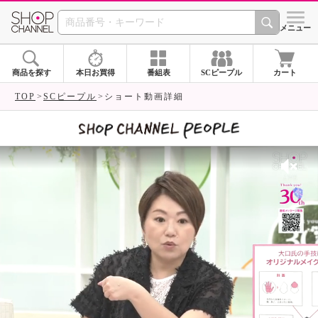
SHOP CHANNEL 
メニュー
商品を探す
本日お買得
番組表
SCピープル
カート
TOP
SCピープル
ショート動画詳細