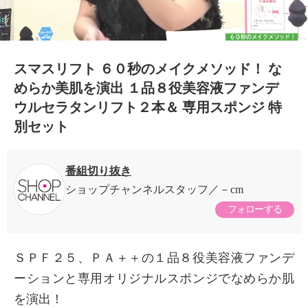
スマスリフト ６０秒のメイクメソッド！ な
めらか美肌を演出 １品８役美容液ファンデ
ウルセラタンリフト２本＆ 専用スポンジ 特
別セット
番組切り抜き
ショップチャンネルスタッフ
－cm
フォローする
ＳＰＦ２５、ＰＡ＋＋の１品８役美容液ファンデ
×
商品紹介
ーションと専用オリジナルスポンジでなめらか肌
を演出！