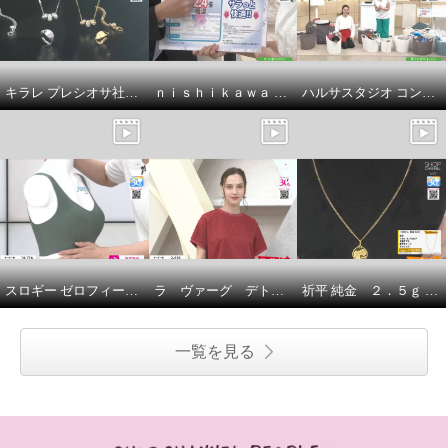
キラレ プレシオサ社製 クリスタルガラス トリプルロンデル ミラープレスペンダント＆ 片側用ツイストイヤーカフ キラキラ欲張りセット
ｎｉｓｈｉｋａｗａ オールコットン 抗菌 リバーシブル やわらか水洗い敷きパッド ＜シングル＞
ハルサスタジオ コンパクトに収納できる 折りたためる ランドリーバスケット ２個セット
スロギー ゼロフィール エブリデイ ハーフトップブラ ３枚セット
ラ ヴァーグ デトワール さりげなく決まる デイリーにもお出かけにも カットジャガード 上品プルオーバー
祈平 純金 ２．５ｇ ＰＡＭＰ社製 バラの妖精 リバーシブルコイン ペンダントトップ
一覧を見る