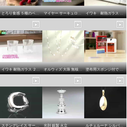
枚
枚
ホワイト
ライトブルー
とろり食感 ５種のベリージャム
マイヤー サーキュロン フライパン＆浅型両手鍋 シャンパンカラー プレミアム特別セット
イワキ 耐熱ガラス フタ付き オーブントースター皿 ハーフ ３点セット
¥0
¥0
イワキ 耐熱ガラス ２重構造グラス エアグラス２個セット
オルウィズ 大珠 無核淡水バロックパール ステーションネックレス／イヤリング／ピアス
塗布用スポンジ付で サッと塗り伸ばし 乾かすだけ簡単！ 輝きが戻るフロアワックス シャイントップＱ１０ ＜１リットル＞
ステングレイス サージカルステンレス ホースビットデザイン リング
光則 銀製 火立
ルチェルーナ シルバー マザーオブパール ルナライト ドロップデザイン ペンダントトップ