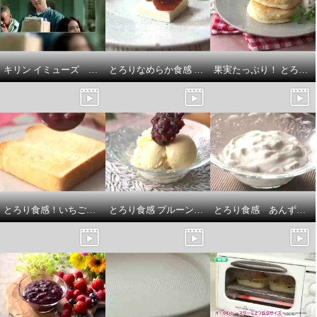
キリン イミューズ 免疫ケア ４袋セット ＜機能性表示食品＞
とろりなめらか食感 いちじくジャム
果実たっぷり！ とろりなめらか食感の ブルーベリージャム （プレザーブスタイル）
とろり食感！いちごジャム （プレザーブスタイル）
とろり食感 プルーンジャム
とろり食感 あんずジャム
クラレトレーディング 窓際や間
クラレトレーディング 窓際や間
仕切りに 簡単設置で節電対策！
仕切りに 簡単設置で節電対策！
カットでサイズ調整も可！ 遮
カットでサイズ調整も可！ 遮
熱・防炎のれん エコクール １
熱・防炎のれん エコクール １