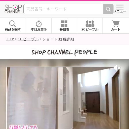
SHOP CHANNEL 
メニュー
商品を探す
本日お買得
番組表
SCピープル
カート
TOP
SCピープル
ショート動画詳細