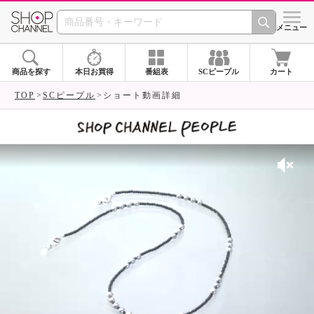
SHOP CHANNEL 
メニュー
商品を探す
本日お買得
番組表
SCピープル
カート
TOP
SCピープル
ショート動画詳細