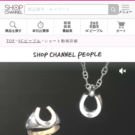
SHOP CHANNEL 
メニュー
商品を探す
本日お買得
番組表
SCピープル
カート
TOP
SCピープル
ショート動画詳細