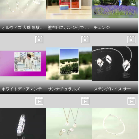
オルウィズ 大珠 無核淡水バロックパール ステーションネックレス／イヤリング／ピアス
塗布用スポンジ付で サッと塗り伸ばし 乾かすだけ簡単！ 輝きが戻るフロアワックス シャイントップＱ１０ ＜１リットル＞
チェンジ
ホワイトディアマンテ
サンナチュラルズ
ステングレイス サージカルステンレス プレシオサ社製ＣＺ ソフトウェーブスパークル ピアス／ネックレス
デルークス サージカルステンレ
デルークス サージカルステンレ
ス ＣＺ ホースシューリング
ス ＣＺ ホースシューペンダント
１１号
¥0
¥0