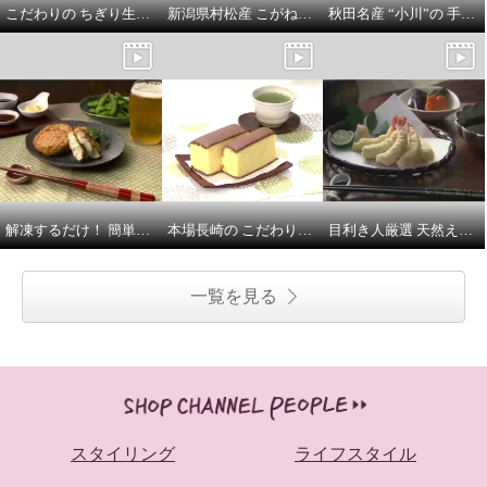
こだわりの ちぎり生芋こんにゃく （味付）
新潟県村松産 こがねもち米使用！ レンジで簡単 いなりもち
秋田名産 “小川”の 手延べ稲庭うどん ＜わけあり＞
解凍するだけ！ 簡単便利な 杉永蒲鉾 お好み天
本場長崎の こだわりカステラ ＜わけあり＞
目利き人厳選 天然えびの天ぷら
一覧を見る
スタイリング
ライフスタイル