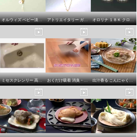
¥0
¥0
オルウィズ ベビー淡水パール 片側用イヤーカフ
アトリエイタリー ガラスデザイン ペンダント
オロリナ １８Ｋ クロスランタン ネックレス／バングル
ミセスクレンリー 高濃度洗浄で汚れが 滝のように溢れ出す！ 風呂釜洗浄剤 ナイアガラ～ン
おくだけ吸着 消臭・はっ水・防汚機能付 タイルマット同色２５枚 増量セット
出汁香る こんにゃくそうめん