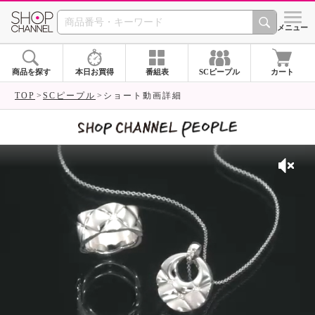
SHOP CHANNEL 
メニュー
商品を探す
本日お買得
番組表
SCピープル
カート
TOP
SCピープル
ショート動画詳細