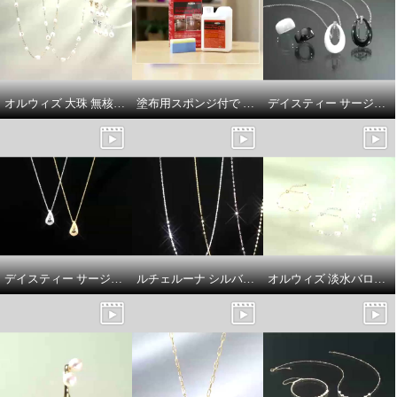
オルウィズ 大珠 無核淡水バロックパール ステーションネックレス／イヤリング／ピアス
塗布用スポンジ付で サッと塗り伸ばし 乾かすだけ簡単！ 輝きが戻るフロアワックス シャイントップＱ１０ ＜１リットル＞
デイスティー サージカルステンレス チェーン＆ＣＺ セラミックペンダント／セラミック 幅広リング
デイスティー サージカルステンレス ドロップシェイプ ネックレス
ルチェルーナ シルバー ペタルチェーン ネックレス
オルウィズ 淡水バロックパール ステーションブレスレット／ピアス
リノン サージカルステンレス ダ
リノン サージカルステンレス ダ
イヤモンド キルティングデザイ
イヤモンド キルティングデザイ
ン ペンダント
ン フルリング
１１号