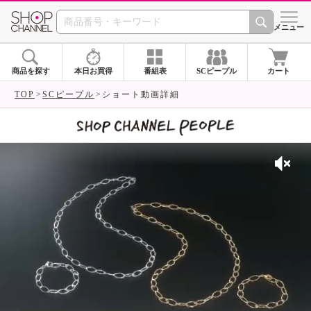
SHOP CHANNEL 
メニュー
商品を探す
本日お買得
番組表
SCピープル
カート
TOP
SCピープル
ショート動画詳細