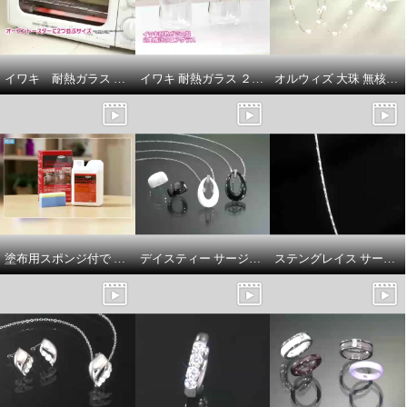
イワキ 耐熱ガラス フタ付き オーブントースター皿 ハーフ ３点セット
イワキ 耐熱ガラス ２重構造グラス エアグラス２個セット
オルウィズ 大珠 無核淡水バロックパール ステーションネックレス／イヤリング／ピアス
塗布用スポンジ付で サッと塗り伸ばし 乾かすだけ簡単！ 輝きが戻るフロアワックス シャイントップＱ１０ ＜１リットル＞
デイスティー サージカルステンレス チェーン＆ＣＺ セラミックペンダント／セラミック 幅広リング
ステングレイス サージカルステンレス スクエアスネーク ツイストチェーン ロングネックレス
デルークス ステンレス オーバル
デルークス ステンレス オーバル
カットチェーン ロングネックレ
カットチェーン ロングネックレ
ス＆ ブレスレットセット
ス＆ ブレスレットセット
ゴールドカラー
ステンレス