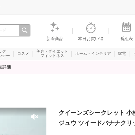
録
、瞬間を。通販・テレビショッピングのショップチャンネル
新着商品
本日お買い得
番組表
ッグ
美容・ダイエット
コスメ
ホーム・インテリア
家電
ンナー
フィットネス
画詳細
クイーンズシークレット 小
ジュウ ツイードバナナクリ