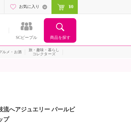
¥0
お気に入り
商品を探す
SCピープル
旅・趣味・暮らし
グルメ・お酒
コレクターズ
枝流へアジュエリー パールビ
ップ