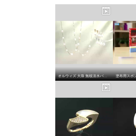
オルウィズ 大珠 無核淡水バロックパール ステーションネックレス／イヤリング／ピアス