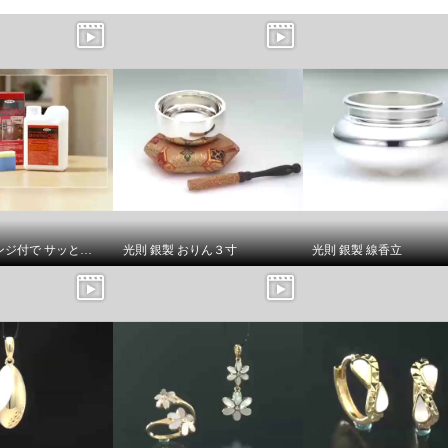
塗布用スポンジ付で サッと塗り伸ばし 乾かすだけ簡単！ 輝きが戻るフロアワックス シャイントップＱ１０ ＜１リットル＞
光則 銀製 おりん３寸
光則 銀製 線香立