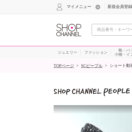
マイメニュー
新規会員登
心おどる
靴・バ
ジュエリー
ファッション
小物・イ
SALE
>
>
ショート動
TOPページ
SCピープル