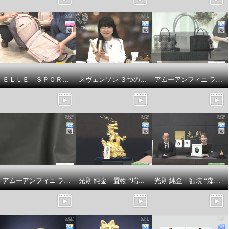
ＥＬＬＥ ＳＰＯＲＴ はっ水 取り外してリュックになる キューブ柄 キャリーカート
スヴェンソン ３つの有効成分配合 育毛、薄毛、脱毛の予防！ ザ・チャーガ薬用育毛剤 ２本スペシャルセット
アムーアンフィニ ラムスキンメッシュ ２ウェイトートバッグ
アムーアンフィニ ラムスキンキルティング ボディバッグ
光則 純金 置物 “瑞雲昇龍” ＜５５ｇ＞
光則 純金 額装 “森の神様”