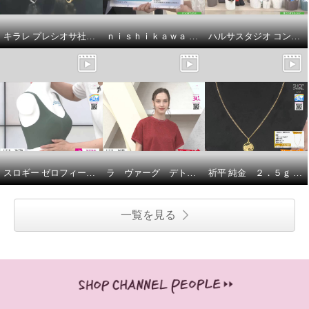
キラレ プレシオサ社製 クリスタルガラス トリプルロンデル ミラープレスペンダント＆ 片側用ツイストイヤーカフ キラキラ欲張りセット
ｎｉｓｈｉｋａｗａ オールコットン 抗菌 リバーシブル やわらか水洗い敷きパッド ＜シングル＞
ハルサスタジオ コンパクトに収納できる 折りたためる ランドリーバスケット ２個セット
スロギー ゼロフィール エブリデイ ハーフトップブラ ３枚セット
ラ ヴァーグ デトワール さりげなく決まる デイリーにもお出かけにも カットジャガード 上品プルオーバー
祈平 純金 ２．５ｇ ＰＡＭＰ社製 バラの妖精 リバーシブルコイン ペンダントトップ
一覧を見る