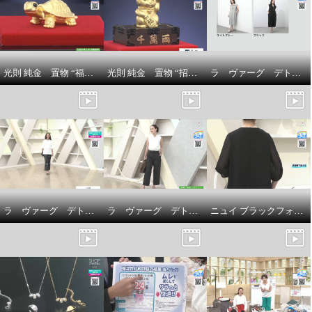
光則 純金 置物 “福亀” ＜３ｇ＞
光則 純金 置物 “招き猫” ＜５ｇ＞
ラ ヴァーグ デトワール 襟開きの変化が 雰囲気を変える リラックス裏毛ワンピース
菰田総料理長 ふわふわ海老チリ
ソース ＜１０袋セット＞
ラ ヴァーグ デトワール 袖口ターンバック ソフトコットン混天竺 メッセージプリント リラックスＴシャツ
ラ ヴァーグ デトワール はくだけで今どき風 楽なウエストゴムで センターラインありの ２タックバレルパンツ
ニュイ ブラックフォーマル 洗濯機で洗える！ シフォンブラウス
¥0