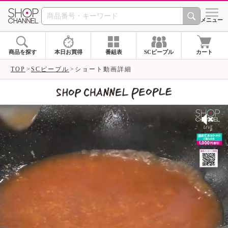
SHOP CHANNEL 
メニュー
商品を探す
本日お買得
番組表
SCピープル
カート
TOP
SCピープル
ショート動画詳細