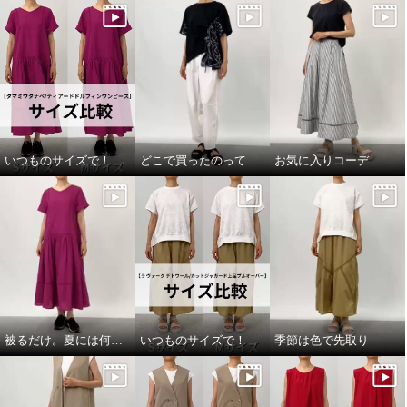
オイスター
Ｓ
オイスター
Ｍ
¥0
¥0
いつものサイズで！
どこで買ったのって聞いてほしい
お気に入りコーデ
被るだけ。夏には何より！
いつものサイズで！
季節は色で先取り