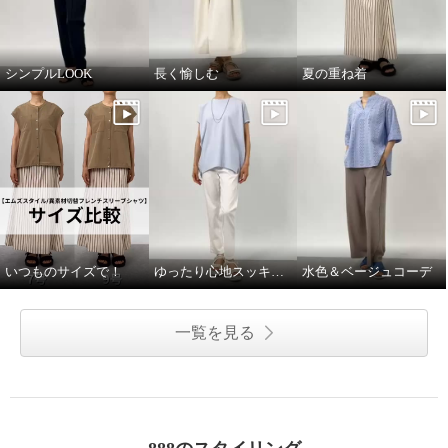
シンプルLOOK
長く愉しむ
夏の重ね着
いつものサイズで！
ゆったり心地スッキリ見え
水色＆ベージュコーデ
一覧を見る