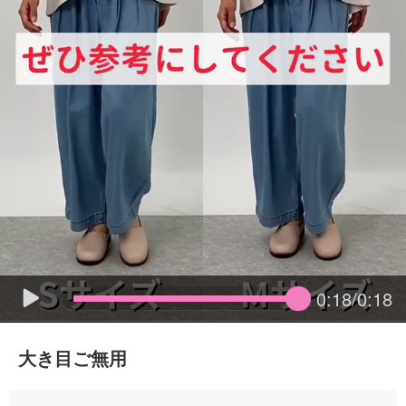
0:18/0:18
大き目ご無用