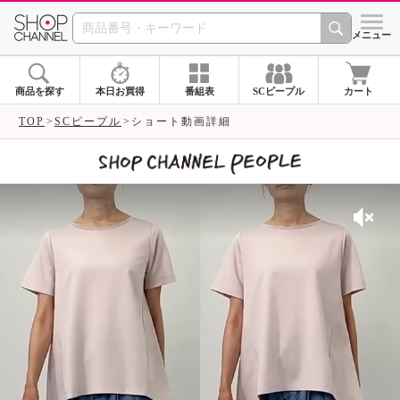
SHOP CHANNEL 
メニュー
商品を探す
本日お買得
番組表
SCピープル
カート
TOP
SCピープル
ショート動画詳細