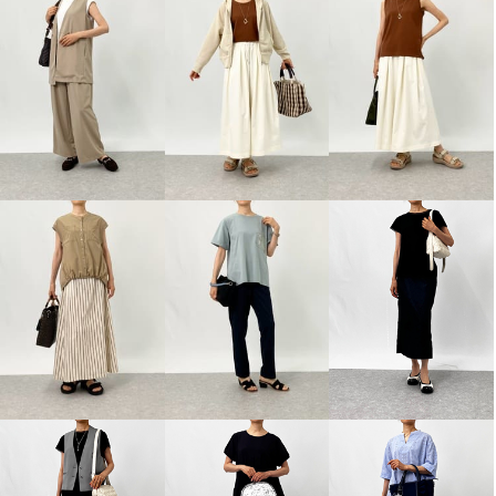
シュガーデプト つややかに風を
フィグリーノ 日本製 はっ水牛
まとう テンセルコットンデニム
革 柔らか仕立て 超軽量 ラウン
タックワイドパンツ
ドトゥ リラックス ウエッジソ
ールシューズ
ライトブルー
Ｓ
¥0
ピンクベージュ
２３．５ｃｍ