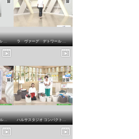
ラ ヴァーグ デトワール 襟開きの変化が 雰囲気を変える リラックス裏毛ワンピース
ラ ヴァーグ デトワール 袖口ターンバック ソフトコットン混天竺 メッセージプリント リラックスＴシャツ
ｎｉｓｈｉｋａｗａ オールコットン 抗菌 リバーシブル やわらか水洗い敷きパッド ＜シングル＞
ハルサスタジオ コンパクトに収納できる 折りたためる ランドリーバスケット ２個セット