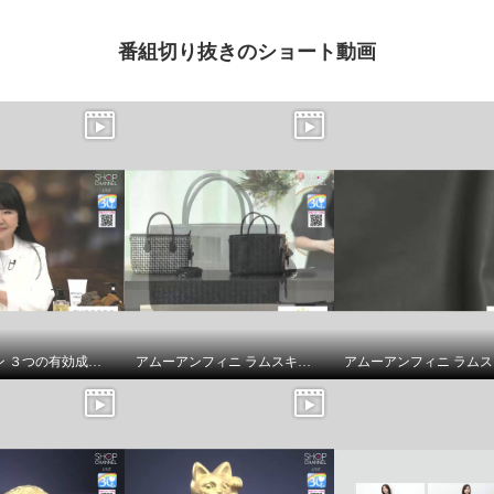
番組切り抜きのショート動画
スヴェンソン ３つの有効成分配合 育毛、薄毛、脱毛の予防！ ザ・チャーガ薬用育毛剤 ２本スペシャルセット
アムーアンフィニ ラムスキンメッシュ ２ウェイトートバッグ