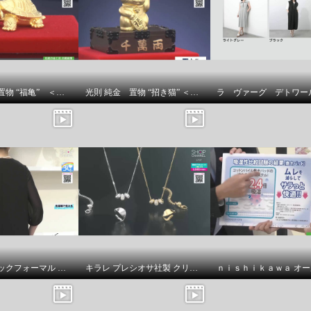
ＡＺＥＮ コンパクトサ
ペルチェ式除湿器 ＹＤ
光則 純金 置物 “福亀” ＜３ｇ＞
光則 純金 置物 “招き猫” ＜５ｇ＞
Ｕ２５
ニュイ ブラックフォーマル 洗濯機で洗える！ シフォンブラウス
キラレ プレシオサ社製 クリスタルガラス トリプルロンデル ミラープレスペンダント＆ 片側用ツイストイヤーカフ キラキラ欲張りセット