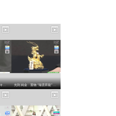
アムーアンフィニ ラムスキンキルティング ボディバッグ
光則 純金 置物 “瑞雲昇龍” ＜５５ｇ＞