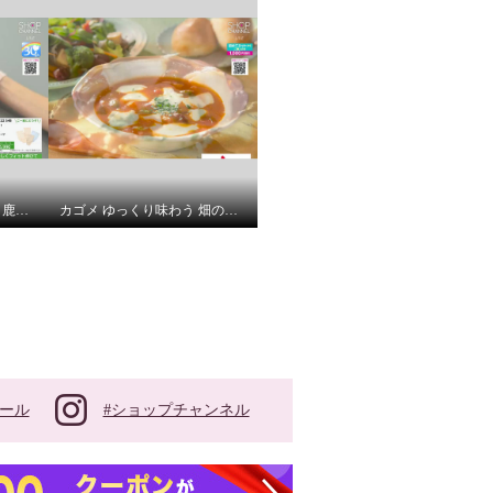
エトワール８４１ 日本製 鹿の子調丸編み ベーシックショーツ ５枚セット ＜Ｍ・Ｌ＞
カゴメ ゆっくり味わう 畑のごほうび １３のおいしさが いっぱい詰まった 具だくさんスープ
#ショップチャンネル
ール