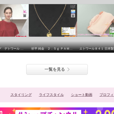
ラ ヴァーグ デトワール さりげなく決まる デイリーにもお出かけにも カットジャガード 上品プルオーバー
祈平 純金 ２．５ｇ ＰＡＭＰ社製 バラの妖精 リバーシブルコイン ペンダントトップ
一覧を見る
スタイリング
ライフスタイル
ショート動画
プロフィ