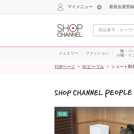
マイメニュー
新規会員登
心おどる
靴・バ
ジュエリー
ファッション
小物・イ
SALE
>
>
ショート動
TOPページ
SCピープル