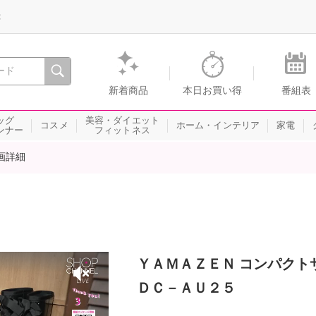
録
、瞬間を。通販・テレビショッピングのショップチャンネル
新着商品
本日お買い得
番組表
ッグ
美容・ダイエット
コスメ
ホーム・インテリア
家電
ンナー
フィットネス
画詳細
ＹＡＭＡＺＥＮ コンパクト
ＤＣ－ＡＵ２５