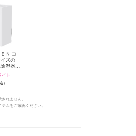
ＥＮ コ
サイズの
式除湿器…
ワイト
込）
示されません。
イテムをご確認ください。