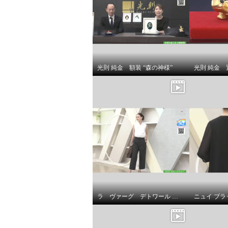
ＹＡＭＡＺＥＮ コンパクトサ
ＹＡＭ
イズの ペルチェ式除湿器 ＹＤ
イズの 
光則 純金 額装 “森の神様”
Ｃ−ＡＵ２５
Ｃ−Ａ
グレージュ
ホワイト
¥0
¥0
ラ ヴァーグ デトワール はくだけで今どき風 楽なウエストゴムで センターラインありの ２タックバレルパンツ