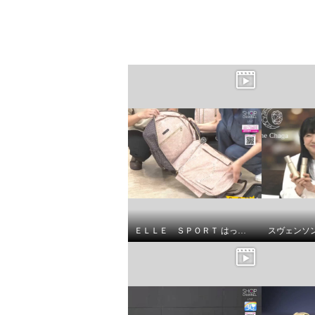
ＥＬＬＥ ＳＰＯＲＴ はっ水 取り外してリュックになる キューブ柄 キャリーカート