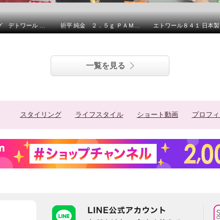
ラ ヴァーグ デトワール さりげなく決まる デイリーにもお出かけにも カットジャガード 上品プルオーバー
祈平 純金 ２．５ｇ ＰＡＭＰ社製 バラの妖精 リバーシブルコイン ペンダントトップ
一覧を見る
スタイリング
ライフスタイル
ショート動画
プロフィ
機能性バツグン わんち
ザイン ２ウェイ横型ハ
ッグ