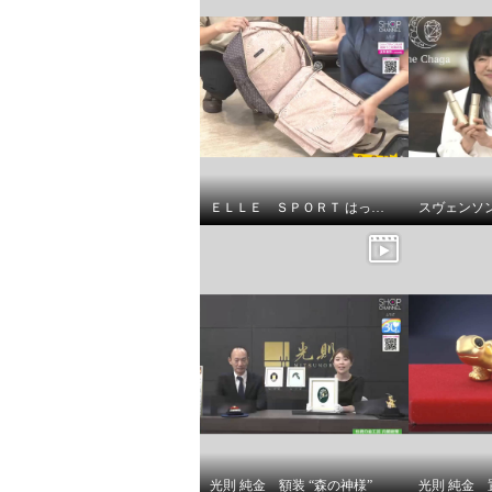
ルノン 機能性バツグン わんち
ルノン 
ＥＬＬＥ ＳＰＯＲＴ はっ水 取り外してリュックになる キューブ柄 キャリーカート
ゃんデザイン ２ウェイ横型ハ
ゃんデ
ンドバッグ
ンドバ
グレー
グレージ
¥0
¥0
光則 純金 額装 “森の神様”