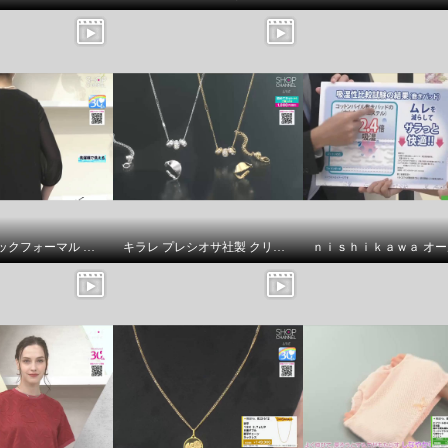
ニュイ ブラックフォーマル 洗濯機で洗える！ シフォンブラウス
キラレ プレシオサ社製 クリスタルガラス トリプルロンデル ミラープレスペンダント＆ 片側用ツイストイヤーカフ キラキラ欲張りセット