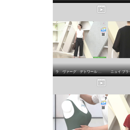
ラ ヴァーグ デトワール はくだけで今どき風 楽なウエストゴムで センターラインありの ２タックバレルパンツ