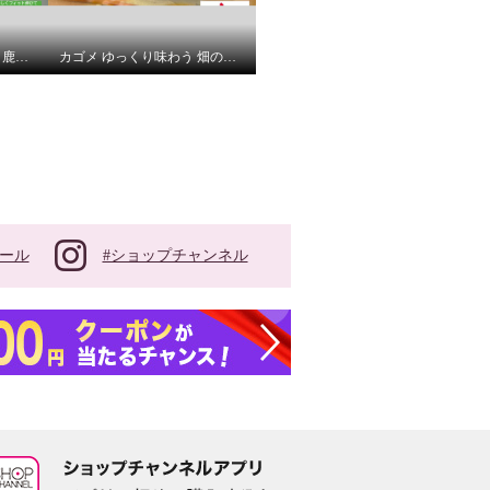
エトワール８４１ 日本製 鹿の子調丸編み ベーシックショーツ ５枚セット ＜Ｍ・Ｌ＞
カゴメ ゆっくり味わう 畑のごほうび １３のおいしさが いっぱい詰まった 具だくさんスープ
#ショップチャンネル
ール