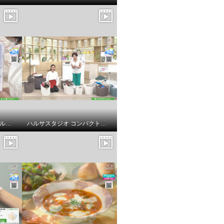
ｎｉｓｈｉｋａｗａ オールコットン 抗菌 リバーシブル やわらか水洗い敷きパッド ＜シングル＞
ハルサスタジオ コンパクトに収納できる 折りたためる ランドリーバスケット ２個セット