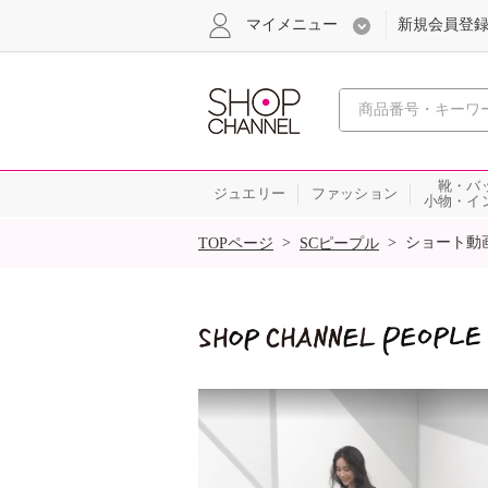
マイメニュー
新規会員登
心おどる
靴・バ
ジュエリー
ファッション
小物・イ
SALE
>
>
ショート動
TOPページ
SCピープル