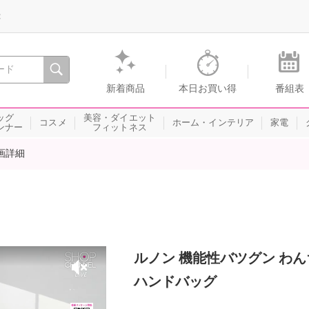
録
、瞬間を。通販・テレビショッピングのショップチャンネル
新着商品
本日お買い得
番組表
ッグ
美容・ダイエット
コスメ
ホーム・インテリア
家電
ンナー
フィットネス
画詳細
ルノン 機能性バツグン わ
ハンドバッグ