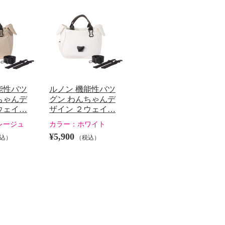
能性バツ
ルノン 機能性バツ
ちゃんデ
グン わんちゃんデ
ウェイ…
ザイン ２ウェイ…
レージュ
カラー：
ホワイト
¥5,900
込）
（税込）