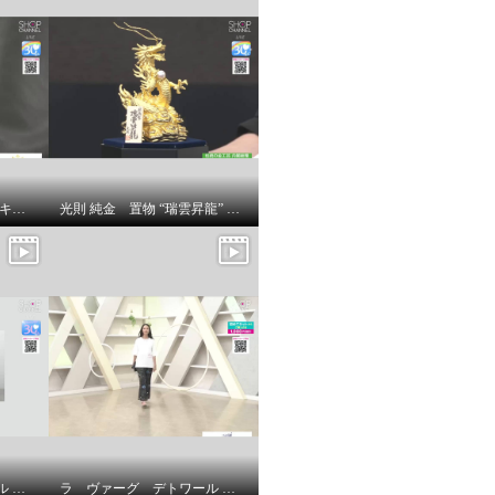
アムーアンフィニ ラムスキンキルティング ボディバッグ
光則 純金 置物 “瑞雲昇龍” ＜５５ｇ＞
ラ ヴァーグ デトワール 襟開きの変化が 雰囲気を変える リラックス裏毛ワンピース
ラ ヴァーグ デトワール 袖口ターンバック ソフトコットン混天竺 メッセージプリント リラックスＴシャツ