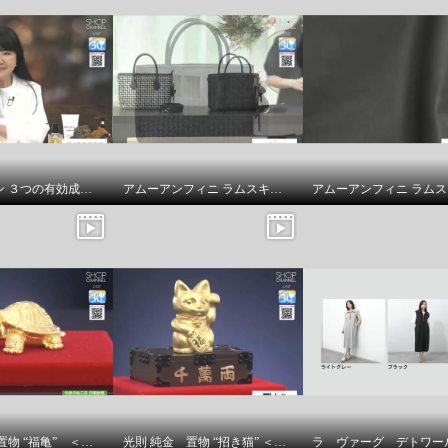
機能性バツグン わんち
スヴェンソン ３つの有効成分配合 育毛、薄毛、脱毛の予防！ ザ・チャーガ薬用育毛剤 ２本スペシャルセット
アムーアンフィニ ラムスキンメッシュ ２ウェイトートバッグ
ザイン ２ウェイ横型ハ
ッグ
ュ
光則 純金 置物 “福亀” ＜３ｇ＞
光則 純金 置物 “招き猫” ＜５ｇ＞