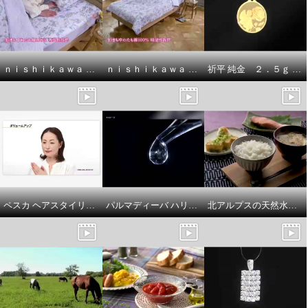
ｎｉｓｈｉｋａｗａ オールコットン 抗菌 リバーシブル やわらか水洗い敷きパッド ＜シングル＞ ＜セミダブル＞ ＜ダブル＞
ｎｉｓｈｉｋａｗａ オールコットン 抗菌 リバーシブル やわらか水洗い キルトケット ＜シングル＞
祈平 純金 ２．５ｇ ＰＡＭＰ社製 バラの妖精 リバーシブルコイン ペンダントトップ
ペスカ ヘアスタイリングにも スキンケアにも使える！ クリア スタイリング ジェル－ＥＸ ２本増量セット
パルマディーバ ハリツヤ潤い 衝撃の集中ケア美容液！ Ｎｏ１１８ ２．６本分増量特別セット
北アルプスの天然水仕立て ふんわりごはん 富山県入善町のこしひかり
イケヒコ さらっと爽やか ジャガ
イケヒコ さらっと爽やか ジャガ
ード織 除湿・消臭ラグ ＜９０×１
ード織 除湿・消臭ラグ ＜９０×１
８０ｃｍ＞
８０ｃｍ＞
グリーン
ブルー