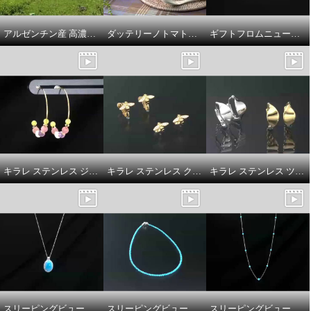
¥0
¥0
アルゼンチン産 高濃度馬プラセンタエキス １００％使用！ 美容ドリンク “馬プラセンタ１００００ ハクプレミアム” ３箱セット
ダッテリーノトマトの トマトジュース漬け
ギフトフロムニューヨーク プラチナ９００ モアサナイト ドレープデザイン ペンダントトップ
キラレ ステンレス ジェムストーン＆ プレシオサ社製 クリスタルガラス カラフルフープピアス
キラレ ステンレス クリスタルガラス＆ エナメル ミツバチモティーフ イヤリング／ピアス
キラレ ステンレス ツイストデザイン ミラーシャイニー 軽やかフープピアス
スリーピングビューティー プラチナ９５０＆８５０ ターコイズ＆ダイヤモンド 取り巻きデザイン ペンダント
スリーピングビューティー ３０カラットＵＰ ターコイズ ラウンドビーズ ネックレス
スリーピングビューティー シルバー ターコイズ ステーション ネックレス