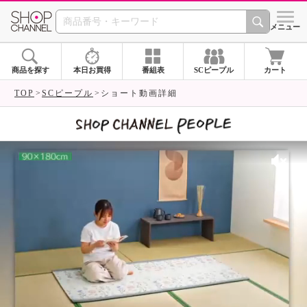
SHOP CHANNEL 
メニュー
商品を探す
本日お買得
番組表
SCピープル
カート
TOP
SCピープル
ショート動画詳細