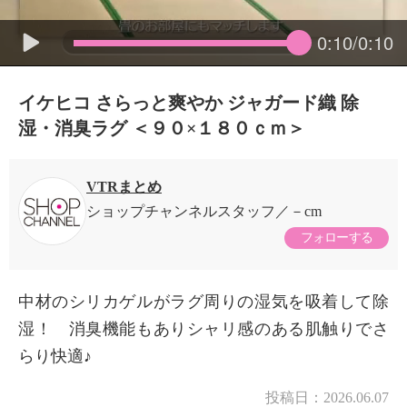
0:10/0:10
イケヒコ さらっと爽やか ジャガード織 除
湿・消臭ラグ ＜９０×１８０ｃｍ＞
VTRまとめ
ショップチャンネルスタッフ
－cm
フォローする
中材のシリカゲルがラグ周りの湿気を吸着して除
湿！ 消臭機能もありシャリ感のある肌触りでさ
らり快適♪
×
商品紹介
投稿日：
2026.06.07