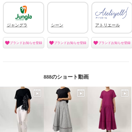
ジャングラ
シーン
アトリエール
ブランドお知らせ登録
ブランドお知らせ登録
ブランドお知らせ登録
888のショート動画
シーン スターメッセージプリン
アトリエール 接触冷感・ＵＶカ
ト ドルマンＴシャツ
ット コットンミックス リンクル
エアリー ドロストワイドパンツ
ホワイト
Ｓ
¥0
ピスタチオ
Ｓ