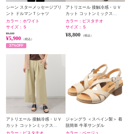
シーン スターメッセージプリ
アトリエール 接触冷感・ＵＶ
ント ドルマンＴシャツ
カット コットンミックス…
カラー：
ホワイト
カラー：
ピスタチオ
サイズ：
Ｓ
サイズ：
Ｓ
¥9,500
¥8,800
（税込）
¥5,900
（税込）
37%OFF
アトリエール 接触冷感・ＵＶ
ジャングラ ＜スペイン製＞ 着
カット コットンミックス…
脱簡単 牛革サンダル
カラー：
ピスタチオ
カラー：
ベージュ