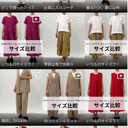
¥0
どこで買ったのって聞いてほしい
お気に入りコーデ
被るだけ。夏には何より！
いつものサイズで！
季節は色で先取り
いつものサイズで！
着回し力GOOD
ゆったりシルエット
いつものサイズで！