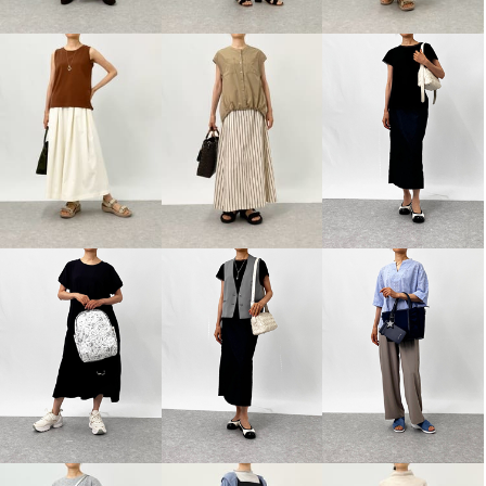
アトリエール 接触冷感・ＵＶカ
ジャングラ ＜スペイン製＞ 着脱
ット コットンミックス リンクル
簡単 牛革サンダル
エアリー ドロストワイドパンツ
ベージュ
３７
¥0
ピスタチオ
Ｍ
¥0