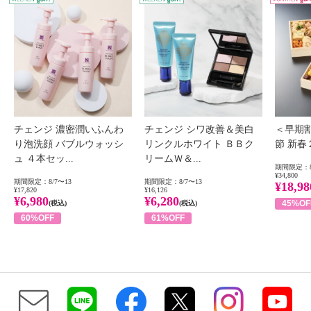
チェンジ 濃密潤いふんわ
チェンジ シワ改善＆美白
＜早期
り泡洗顔 バブルウォッシ
リンクルホワイト ＢＢク
節 新
ュ ４本セッ...
リームＷ＆...
期間限定：8
¥34,800
期間限定：8/7〜13
期間限定：8/7〜13
¥18,98
¥17,820
¥16,126
¥6,980
¥6,280
45%OF
(税込)
(税込)
60%OFF
61%OFF