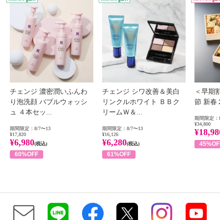
チェンジ 濃密潤いふんわ
チェンジ シワ改善＆美白
＜早期
り泡洗顔 バブルウォッシ
リンクルホワイト ＢＢク
節 新
ュ ４本セッ...
リームＷ＆...
期間限定：8
¥34,800
期間限定：8/7〜13
期間限定：8/7〜13
¥18,98
¥17,820
¥16,126
¥6,980
¥6,280
45%OF
(税込)
(税込)
60%OFF
61%OFF