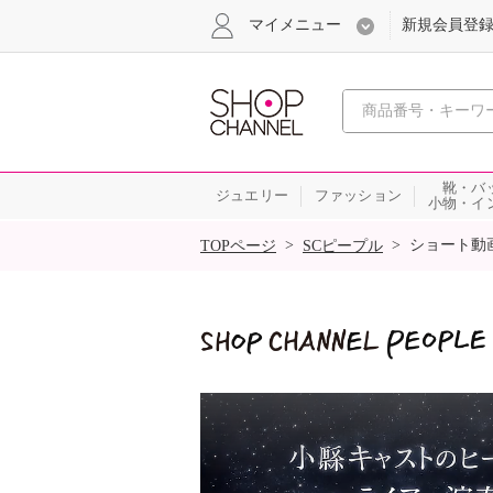
マイメニュー
新規会員登
心おどる
靴・バ
ジュエリー
ファッション
小物・イ
SALE
>
>
ショート動
TOPページ
SCピープル