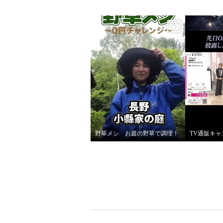
野草メシ お庭の野草で調理！