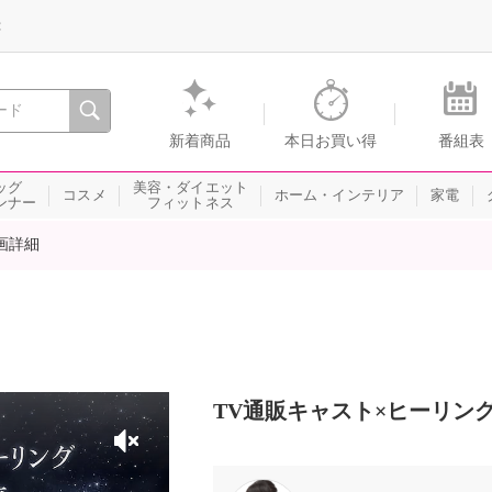
録
、瞬間を。通販・テレビショッピングのショップチャンネル
新着商品
本日お買い得
番組表
ッグ
美容・ダイエット
コスメ
ホーム・インテリア
家電
ンナー
フィットネス
画詳細
TV通販キャスト×ヒーリン