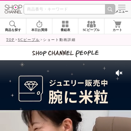
SHOP CHANNEL 
メニュー
商品を探す
本日お買得
番組表
SCピープル
カート
TOP
SCピープル
ショート動画詳細