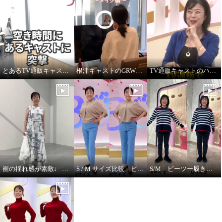
とあるTV通販キャストの髪型
根津キャストのGRWM～バブルファンデ紹介します！
TV通販キャストのハプニング！ ジュエリー販売中に腕に米粒！？
裾の揺れ感が素敵♩ ハヤマブリーズ ワンピース
S / M サイズ比較 ピーツー
S/M ピーツー履き比べ