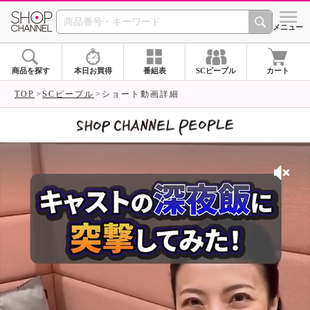
SHOP CHANNEL 
メニュー
商品を探す
本日お買得
番組表
SCピープル
カート
TOP
SCピープル
ショート動画詳細