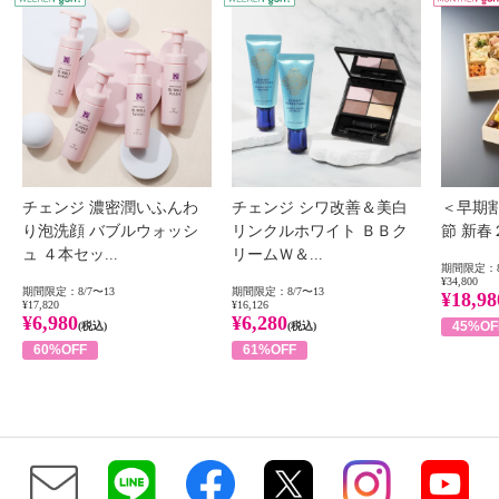
チェンジ 濃密潤いふんわ
チェンジ シワ改善＆美白
＜早期
り泡洗顔 バブルウォッシ
リンクルホワイト ＢＢク
節 新
ュ ４本セッ...
リームＷ＆...
期間限定：8
¥34,800
期間限定：8/7〜13
期間限定：8/7〜13
¥18,98
¥17,820
¥16,126
¥6,980
¥6,280
45%OF
(税込)
(税込)
60%OFF
61%OFF