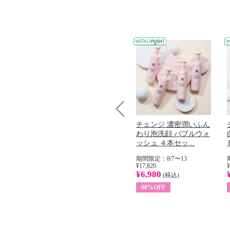
Prev
コラーゲン
オリタリア社 エキスト
チェンジ 濃密潤いふん
加熱２５度
ラバージン オリーブオ
わり泡洗顔 バブルウォ
...
イル （ノンフィ...
ッシュ ４本セッ...
31
期間限定：8/1〜31
期間限定：8/7〜13
¥22,400
¥17,820
¥
¥8,200
¥6,980
)
(税込)
(税込)
63%OFF
60%OFF