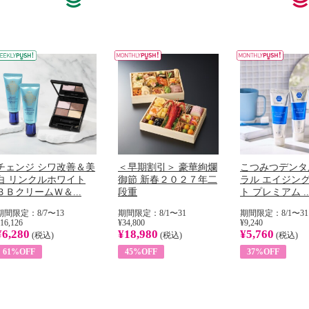
チェンジ シワ改善＆美
＜早期割引＞ 豪華絢爛
こつみつデンタ
白 リンクルホワイト
御節 新春２０２７年二
ラル エイジン
ＢＢクリームＷ＆...
段重
ト プレミアム ..
期間限定：8/7〜13
期間限定：8/1〜31
期間限定：8/1〜31
16,126
¥34,800
¥9,240
¥6,280
¥18,980
¥5,760
(税込)
(税込)
(税込)
61%OFF
45%OFF
37%OFF