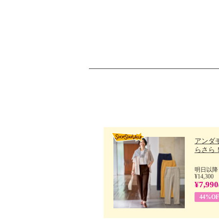
アンダ
らさら！.
明日以降
¥14,300
¥7,990
44%OF