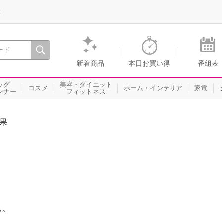
録
、瞬間を。通販・テレビショッピングのショップチャンネル
新着商品
本日お買い得
番組表
ッグ
美容・ダイエット
コスメ
ホーム・インテリア
家電
ンナー
フィットネス
果
ん。