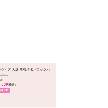
ルウィズ 大珠 無核淡水バロックパ
ス...
500
,500
(税込)
7%OFF