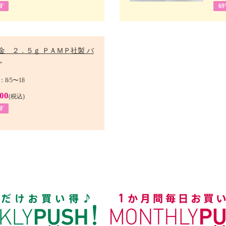
F
6
金 ２．５ｇ ＰＡＭＰ社製 バ
.
8/5〜18
900
(税込)
F