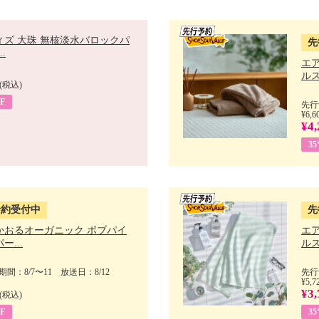
ィズ 大珠 無核淡水バロックパ
先
.
エ
ルス
(税込)
F
先行
¥6,6
¥4,
3
予約受付中
先
かおるオーガニック ボブパイ
エ
ー...
ルス
間：8/7〜11 放送日：8/12
先行
¥5,7
¥3,
(税込)
F
3