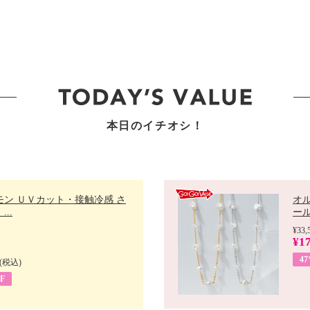
本日のイチオシ！
モン ＵＶカット・接触冷感 さ
オ
..
ール 
¥33,
¥17
4
(税込)
F