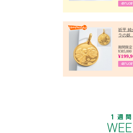
49%OF
祈平 純
ラの妖..
期間限定：
¥385,000
¥199,
48%OF