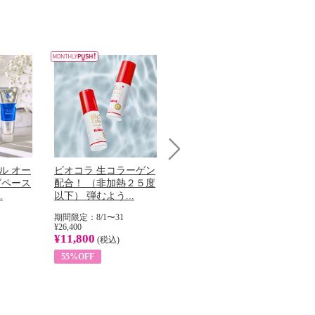
Next
ル オー
ビオコラ 生コラーゲン
オリタリア社 エキスト
チ
グペース
配合！ （非加熱２５度
ラバージン オリーブオ
わ
.
以下） 弾むよう...
イル （ノンフィ...
ッ
期間限定：8/1〜31
期間限定：8/1〜31
期
¥26,400
¥22,400
¥17
¥11,800
¥8,200
¥6
(税込)
(税込)
55%OFF
63%OFF