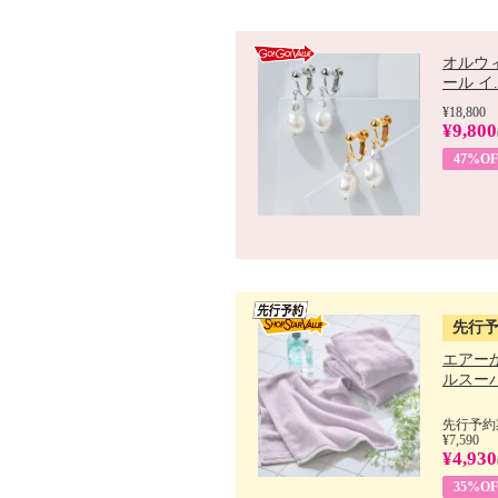
オルウ
ール イ..
¥18,800
¥9,800
47%OF
先行
エアー
ルスーパ
先行予約期
¥7,590
¥4,930
35%OF