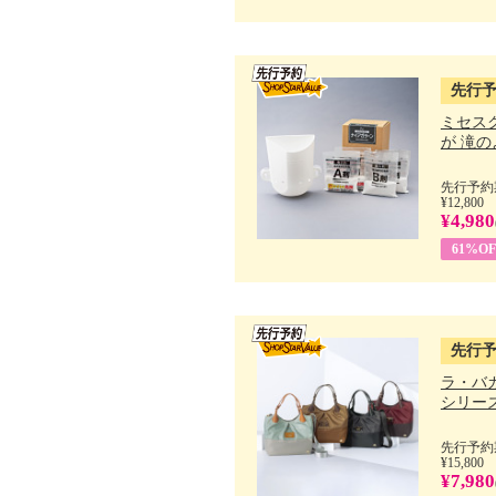
先行
ミセス
が 滝のよ
先行予約期
¥12,800
¥4,980
61%OF
先行
ラ・バ
シリーズ 
先行予約期
¥15,800
¥7,980