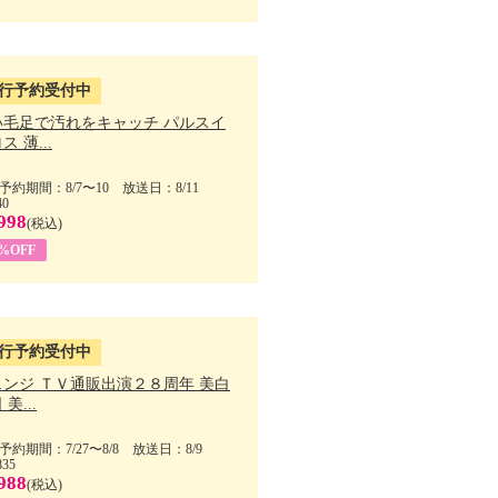
行予約受付中
い毛足で汚れをキャッチ パルスイ
ス 薄...
予約期間：8/7〜10 放送日：8/11
40
998
(税込)
9%OFF
行予約受付中
ェンジ ＴＶ通販出演２８周年 美白
美...
予約期間：7/27〜8/8 放送日：8/9
835
988
(税込)