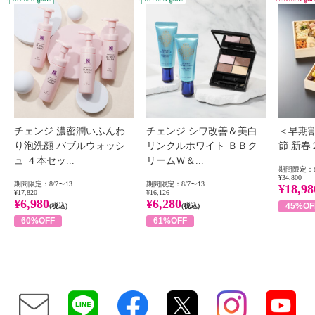
チェンジ 濃密潤いふんわ
チェンジ シワ改善＆美白
＜早期
り泡洗顔 バブルウォッシ
リンクルホワイト ＢＢク
節 新
ュ ４本セッ...
リームＷ＆...
期間限定：8
¥34,800
期間限定：8/7〜13
期間限定：8/7〜13
¥18,98
¥17,820
¥16,126
¥6,980
¥6,280
45%OF
(税込)
(税込)
60%OFF
61%OFF